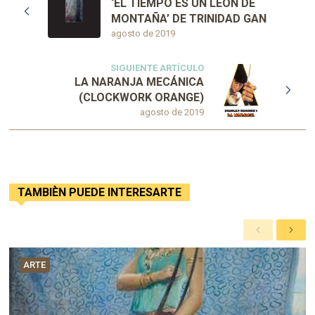
‘EL TIEMPO ES UN LEÓN DE
MONTAÑA’ DE TRINIDAD GAN
agosto de 2019
SIGUIENTE ARTÍCULO
LA NARANJA MECÁNICA
(CLOCKWORK ORANGE)
agosto de 2019
TAMBIÈN PUEDE INTERESARTE
A
S
n
i
t
g
ARTE
e
u
r
i
i
e
o
n