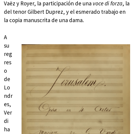
Vaëz y Royer, la participación de una
voce di forza
, la
del tenor Gilbert Duprez, y el esmerado trabajo en
la copia manuscrita de una dama.
A
su
reg
res
o
de
Lo
ndr
es,
Ver
di
ha