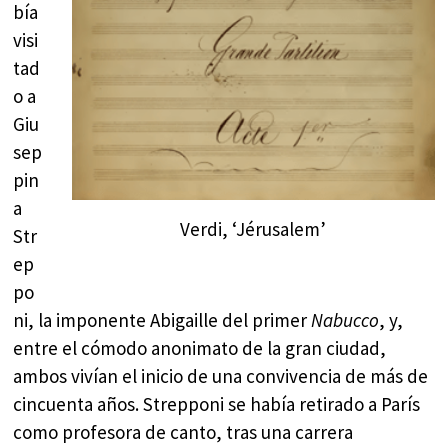
bía
visi
tad
o a
Giu
sep
pin
a
Verdi, ‘Jérusalem’
Str
ep
po
ni, la imponente Abigaille del primer
Nabucco
, y,
entre el cómodo anonimato de la gran ciudad,
ambos vivían el inicio de una convivencia de más de
cincuenta años. Strepponi se había retirado a París
como profesora de canto, tras una carrera