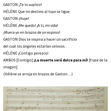
GASTON ¡Te lo suplico!
HÉLÈNE Que mi destino al tuyo se ligue.
GASTON ¡Huye!
HÉLÈNE ¡Me quedo! ¡A ti, mi vida!
¡Muera yo en brazos de un esposo!
GASTON Dios te inspira a hacer un sacrificio
del cual los ángeles estarían celosos.
HÉLÈNE ¡Contigo perezco!
AMBOS [Contigo]
¡La muerte será dulce para mí!
[frase de la
imagen]
(Hélène se arroja en brazos de Gaston…)