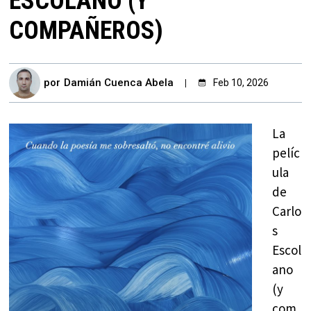
ESCOLANO (Y
COMPAÑEROS)
por
Damián Cuenca Abela
Feb 10, 2026
La
pelíc
ula
de
Carlo
s
Escol
ano
(y
com