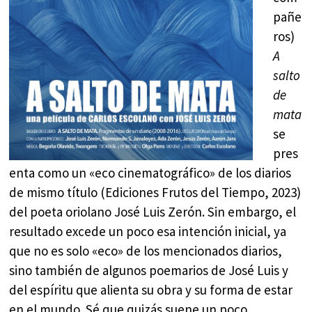
pañe
ros)
A
salto
de
mata
se
pres
enta como un «eco cinematográfico» de los diarios
de mismo título (Ediciones Frutos del Tiempo, 2023)
del poeta oriolano José Luis Zerón. Sin embargo, el
resultado excede un poco esa intención inicial, ya
que no es solo «eco» de los mencionados diarios,
sino también de algunos poemarios de José Luis y
del espíritu que alienta su obra y su forma de estar
en el mundo. Sé que quizás suene un poco