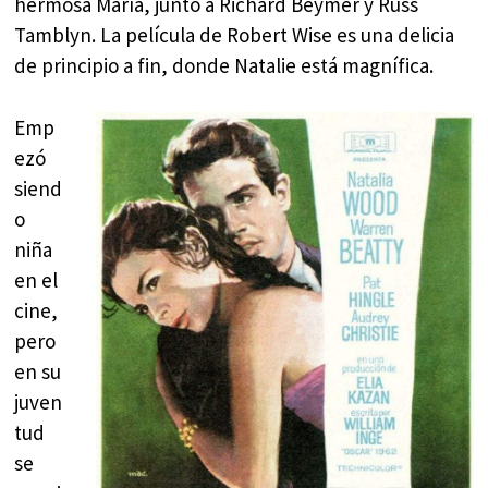
hermosa María, junto a Richard Beymer y Russ
Tamblyn. La película de Robert Wise es una delicia
de principio a fin, donde Natalie está magnífica.
Emp
ezó
siend
o
niña
en el
cine,
pero
en su
juven
tud
se