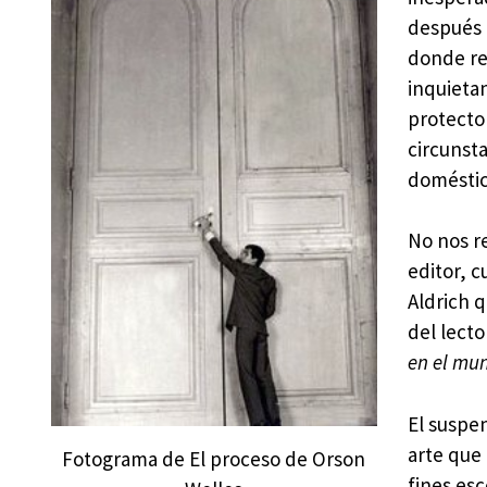
después 
donde re
inquieta
protecto
circunsta
doméstic
No nos re
editor, 
Aldrich 
del lecto
en el mun
El suspe
arte que 
Fotograma de El proceso de Orson
fines es