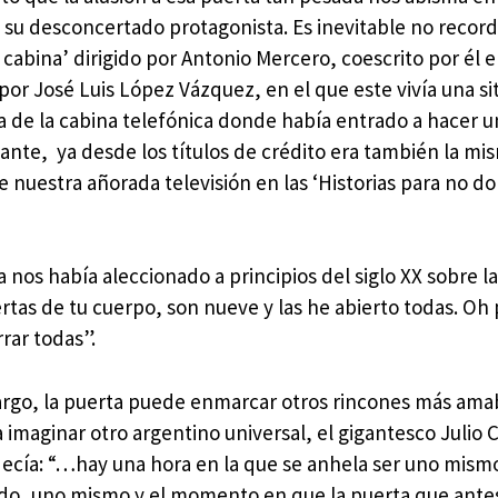
e su desconcertado protagonista. Es inevitable no record
 cabina’ dirigido por Antonio Mercero, coescrito por él 
por José Luis López Vázquez, en el que este vivía una si
da de la cabina telefónica donde había entrado a hacer u
ante, ya desde los títulos de crédito era también la mi
e nuestra añorada televisión en las ‘Historias para no do
ya nos había aleccionado a principios del siglo XX sobre la
ertas de tu cuerpo, son nueve y las he abierto todas. Oh
rar todas”.
rgo, la puerta puede enmarcar otros rincones más am
 imaginar otro argentino universal, el gigantesco Julio 
ecía: “…hay una hora en la que se anhela ser uno mismo
do, uno mismo y el momento en que la puerta que ante