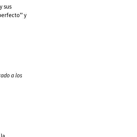
y sus
perfecto” y
rado a los
la