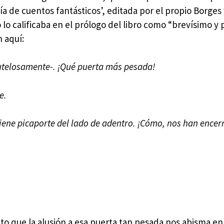
gía de cuentos fantásticos’, editada por el propio Borges 
lo calificaba en el prólogo del libro como “brevísimo y 
 aquí:
utelosamente-. ¡Qué puerta más pesada!
e.
ene picaporte del lado de adentro. ¡Cómo, nos han encer
to que la alusión a esa puerta tan pesada nos abisma en 