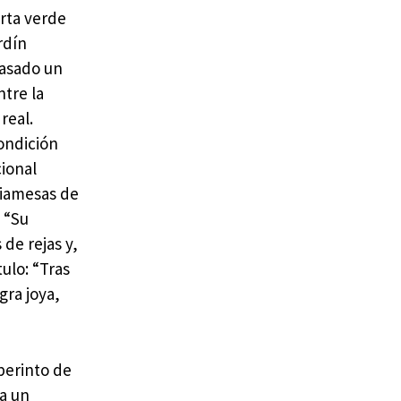
rta verde
rdín
pasado un
tre la
real.
ondición
ional
siamesas de
: “Su
de rejas y,
ulo: “Tras
gra joya,
berinto de
ra un