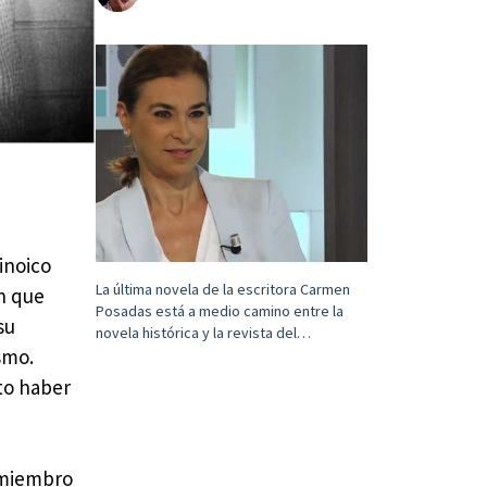
inoico
La última novela de la escritora Carmen
n que
Posadas está a medio camino entre la
su
novela histórica y la revista del…
smo.
to haber
, miembro