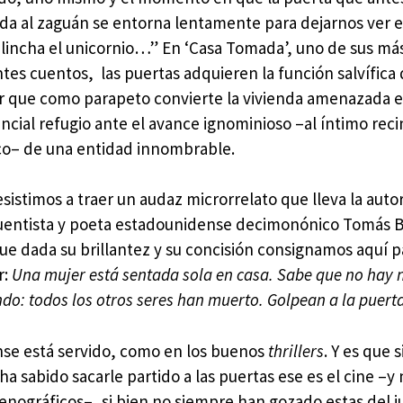
da al zaguán se entorna lentamente para dejarnos ver e
lincha el unicornio…” En ‘Casa Tomada’, uno de sus má
ntes cuentos, las puertas adquieren la función salvífica
r que como parapeto convierte la vivienda amenazada 
ncial refugio ante el avance ignominioso –al íntimo reci
o– de una entidad innombrable.
sistimos a traer un audaz microrrelato que lleva la autor
cuentista y poeta estadounidense decimonónico Tomás 
que dada su brillantez y su concisión consignamos aquí p
r:
Una mujer está sentada sola en casa. Sabe que no hay
do: todos los otros seres han muerto. Golpean a la puert
nse está servido, como en los buenos
thrillers
. Y es que 
ha sabido sacarle partido a las puertas ese es el cine –y
cenográficos–, si bien no siempre han gozado estas del j