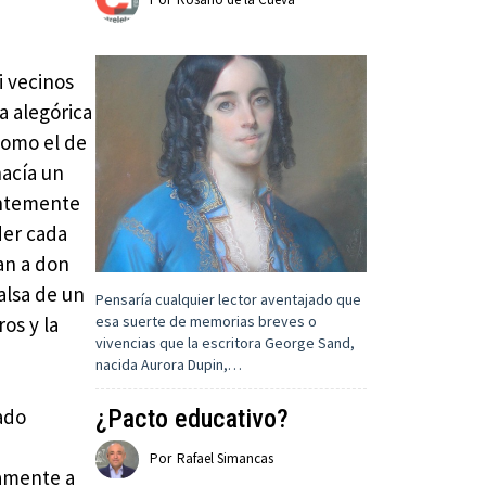
i vecinos
a alegórica
como el de
hacía un
entemente
der cada
ran a don
alsa de un
Pensaría cualquier lector aventajado que
esa suerte de memorias breves o
os y la
vivencias que la escritora George Sand,
nacida Aurora Dupin,…
¿Pacto educativo?
cado
Por
Rafael Simancas
samente a