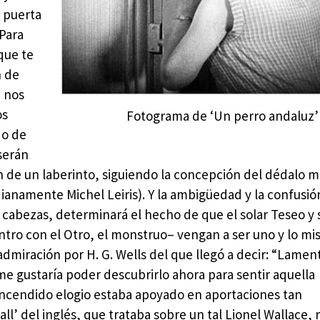
a puerta
“Para
que te
n de
, nos
os
Fotograma de ‘Un perro andaluz’
do de
 serán
n de un laberinto, siguiendo la concepción del dédalo m
anamente Michel Leiris). Y la ambigüedad y la confusió
 cabezas, determinará el hecho de que el solar Teseo y 
ntro con el Otro, el monstruo– vengan a ser uno y lo mi
dmiración por H. G. Wells del que llegó a decir: “Lamen
 me gustaría poder descubrirlo ahora para sentir aquella
l encendido elogio estaba apoyado en aportaciones tan
ll’ del inglés, que trataba sobre un tal Lionel Wallace