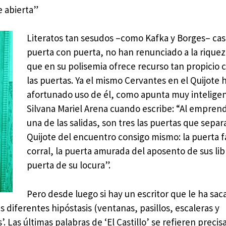
e abierta”
Literatos tan sesudos –como Kafka y Borges– cas
puerta con puerta, no han renunciado a la riquez
que en su polisemia ofrece recurso tan propicio 
las puertas. Ya el mismo Cervantes en el Quijote 
afortunado uso de él, como apunta muy intelig
Silvana Mariel Arena cuando escribe: “Al empren
una de las salidas, son tres las puertas que sepa
Quijote del encuentro consigo mismo: la puerta f
corral, la puerta amurada del aposento de sus libr
puerta de su locura”.
Pero desde luego si hay un escritor que le ha sa
us diferentes hipóstasis (ventanas, pasillos, escaleras y
. Las últimas palabras de ‘El Castillo’ se refieren preci