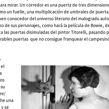
ara mirar. Un corredor es una puerta de tres dimension
omo un fuelle, una multiplicación de umbrales de puerta
n conocedor del universo literario del malogrado auto
o de sus personajes, como hará la película de Bowie, d
 las puertas disimuladas del pintor Titorelli, pasando p
erables puertas que no consigue franquear el campesin
e
 el
a
los
 su
re/
che una
 y se