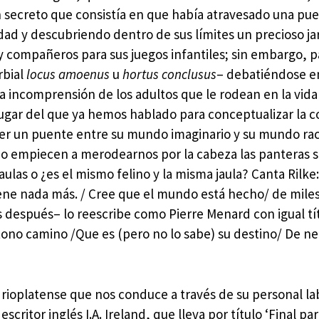
 secreto que consistía en que había atravesado una pue
ad y descubriendo dentro de sus límites un precioso ja
 y compañeros para sus juegos infantiles; sin embargo, 
rbial
locus amoenus
u
hortus conclusus
– debatiéndose en
la incomprensión de los adultos que le rodean en la vida 
ugar del que ya hemos hablado para conceptualizar la c
der un puente entre su mundo imaginario y su mundo rac
 no empiecen a merodearnos por la cabeza las panteras 
jaulas o ¿es el mismo felino y la misma jaula? Canta Rilke
iene nada más. / Cree que el mundo está hecho/ de miles 
s después– lo reescribe como Pierre Menard con igual tít
tono camino /Que es (pero no lo sabe) su destino/ De ne
l rioplatense que nos conduce a través de su personal la
scritor inglés I.A. Ireland, que lleva por título ‘Final pa