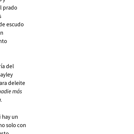
l prado
s
 de escudo
en
nto
ía del
Bayley
ara deleite
 nadie más
a.
si hay un
 no solo con
usto