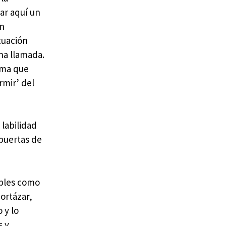
ar aquí un
en
tuación
na llamada.
sma que
rmir’ del
 labilidad
 puertas de
ables como
Cortázar,
 y lo
s y