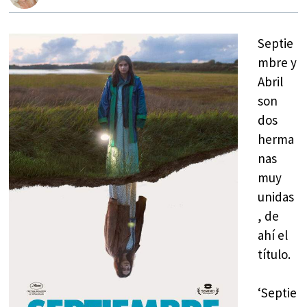
Septie
mbre y
Abril
son
dos
herma
nas
muy
unidas
, de
ahí el
título.
‘Septie