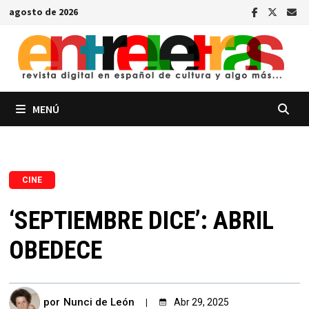
Saltar
agosto de 2026
al
contenido
MENÚ
CINE
‘SEPTIEMBRE DICE’: ABRIL
OBEDECE
por
Nunci de León
Abr 29, 2025