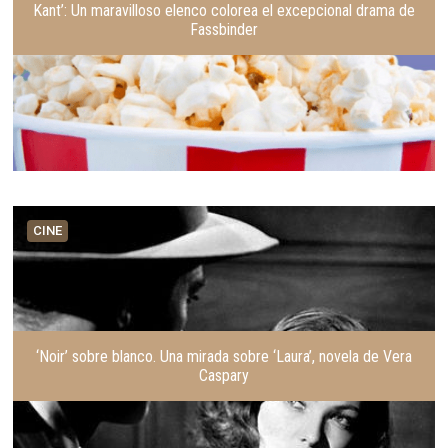
Kant’: Un maravilloso elenco colorea el excepcional drama de
Fassbinder
CINE
‘Noir’ sobre blanco. Una mirada sobre ‘Laura’, novela de Vera
Caspary