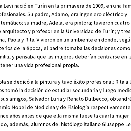
ta Levi nació en Turín en la primavera de 1909, en una fam
ofesionales. Su padre, Adamo, era ingeniero eléctrico y
temático; su madre, Adela, era pintora; tuvieron cuatro h
e arquitecto y profesor en la Universidad de Turín; y tres 
na, Paola y Rita. Vivieron en un ambiente en donde, segú
iterios de la época, el padre tomaba las decisiones com
milia, y pensaba que las mujeres deberían centrarse en la
 tener una vida profesional propia.
ola se dedicó a la pintura y tuvo éxito profesional; Rita a 
os tomó la decisión de estudiar secundaria y luego medic
 sus amigos, Salvador Luria y Renato Dulbecco, obtendrá
emio Nobel de Medicina y de Fisiología respectivamente,
once años antes de que ella misma fuese la cuarta muje
 sido, además, alumnos del histólogo italiano Giuseppe Le