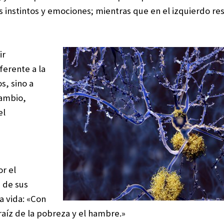
s instintos y emociones; mientras que en el izquierdo re
ir
ferente a la
s, sino a
cambio,
el
r el
 de sus
a vida: «Con
raíz de la pobreza y el hambre.»