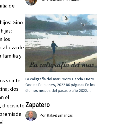
ilia de
ijos: Gino
hijas:
n los
o cabeza de
 familia y
La caligrafía del mar Pedro García Cueto
los veinte
Ondina Ediciones, 2022 80 páginas En los
ina; dos
últimos meses del pasado año 2022…
n el
Zapatero
 diecisiete
r premiada
Por
Rafael Simancas
vi.