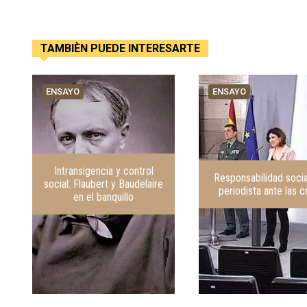
TAMBIÈN PUEDE INTERESARTE
ENSAYO
ENSAYO
Intransigencia y control
Responsabilidad socia
social: Flaubert y Baudelaire
periodista ante las cr
en el banquillo