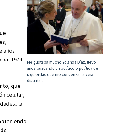
Fue
es,
e años
n en 1979.
Me gustaba mucho Yolanda Díaz, llevo
años buscando un político o política de
izquierdas que me convenza, la veía
distinta…
ento, que
ón celular,
dades, la
 obteniendo
 de