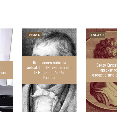
ENSAYO
ENSAYO
Reflexiones sobre la
Sexto Empír
l del
actualidad del pensamiento
aproximac
isis
de Hegel según Paul
escepticismo g
Ricoeur