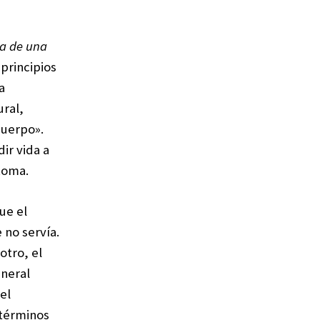
ra de una
 principios
a
ural,
cuerpo».
ir vida a
 Roma.
ue el
 no servía.
otro, el
eneral
el
 términos