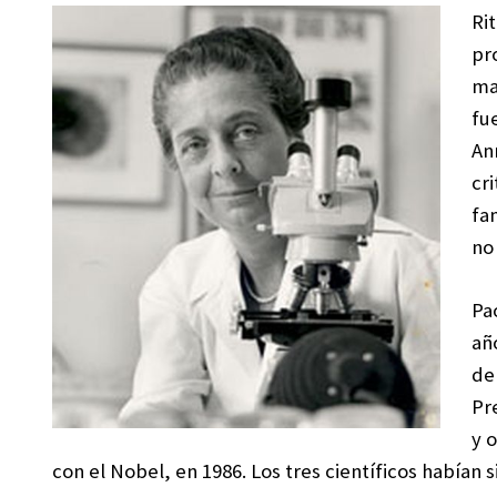
Ri
pr
ma
fu
An
cr
fa
no
Pa
añ
de
Pr
y 
con el Nobel, en 1986. Los tres científicos habían