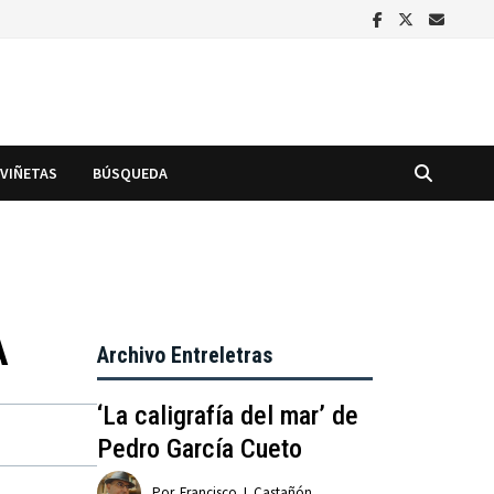
VIÑETAS
BÚSQUEDA
A
Archivo Entreletras
‘La caligrafía del mar’ de
Pedro García Cueto
Por
Francisco J. Castañón