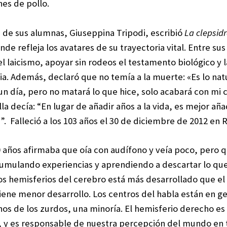
es de pollo.
 de sus alumnas, Giuseppina Tripodi, escribió
La clepsid
nde refleja los avatares de su trayectoria vital. Entre sus
l laicismo, apoyar sin rodeos el testamento biológico y l
ia. Además, declaró que no temía a la muerte: «Es lo nat
 un día, pero no matará lo que hice, solo acabará con mi 
a decía: “En lugar de añadir años a la vida, es mejor añad
”. Falleció a los 103 años el 30 de diciembre de 2012 en
00 años afirmaba que oía con audífono y veía poco, pero q
umulando experiencias y aprendiendo a descartar lo que
s hemisferios del cerebro está más desarrollado que el 
iene menor desarrollo. Los centros del habla están en g
nos de los zurdos, una minoría. El hemisferio derecho es 
al, y es responsable de nuestra percepción del mundo en