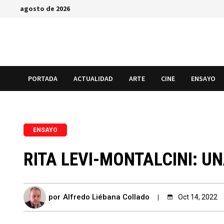
Saltar
agosto de 2026
al
contenido
PORTADA
ACTUALIDAD
ARTE
CINE
ENSAYO
ENSAYO
RITA LEVI-MONTALCINI: U
por
Alfredo Liébana Collado
Oct 14, 2022