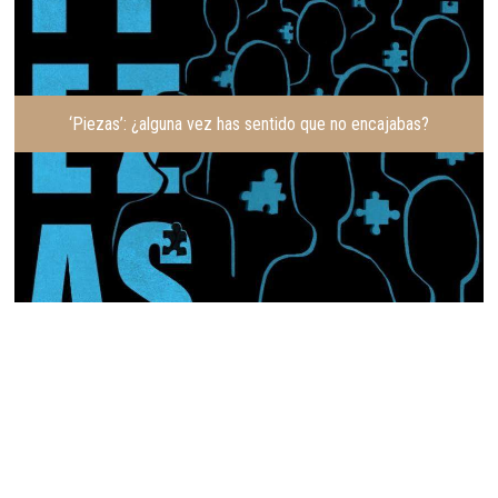
‘Piezas’: ¿alguna vez has sentido que no encajabas?