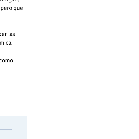
, pero que
er las
émica.
o como