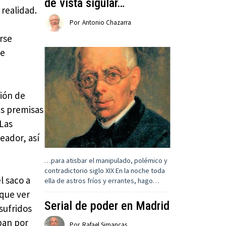
de vista sigular…
realidad.
Por
Antonio Chazarra
arse
de
ción de
as premisas
Las
eador, así
…para atisbar el manipulado, polémico y
contradictorio siglo XIX En la noche toda
l saco a
ella de astros fríos y errantes, hago…
 que ver
Serial de poder en Madrid
 sufridos
ban por
Por
Rafael Simancas