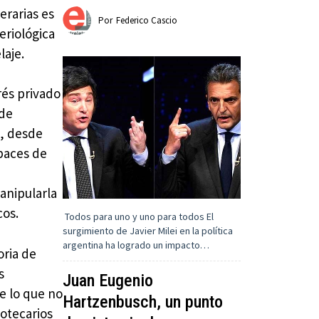
erarias es
Por
Federico Cascio
eriológica
laje.
rés privado
 de
a, desde
paces de
manipularla
cos.
Todos para uno y uno para todos El
surgimiento de Javier Milei en la política
argentina ha logrado un impacto…
oria de
s
Juan Eugenio
e lo que no
Hartzenbusch, un punto
otecarios