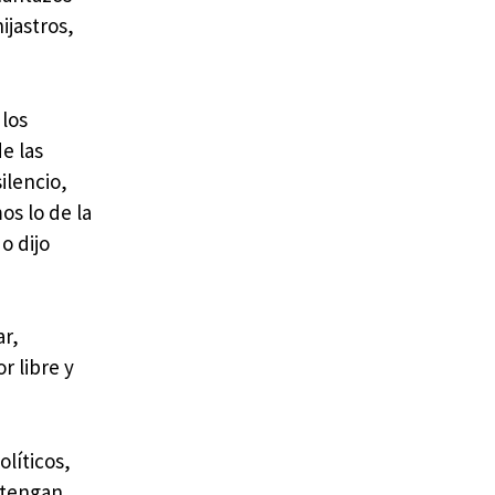
ijastros,
 los
de las
ilencio,
s lo de la
o dijo
ar,
r libre y
líticos,
a tengan,