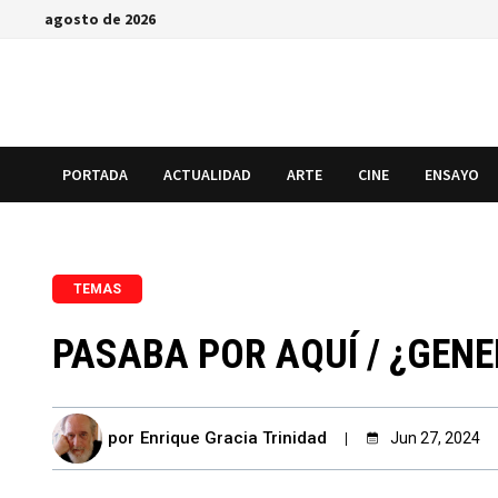
Saltar
agosto de 2026
al
contenido
PORTADA
ACTUALIDAD
ARTE
CINE
ENSAYO
TEMAS
PASABA POR AQUÍ / ¿GENE
por
Enrique Gracia Trinidad
Jun 27, 2024