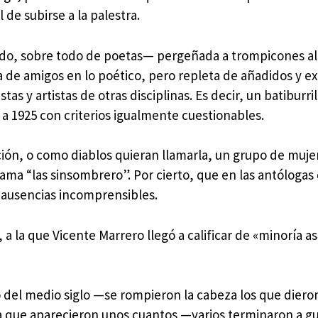
de subirse a la palestra.
mado, sobre todo de poetas— pergeñada a trompicones a
 de amigos en lo poético, pero repleta de añadidos y ex
y artistas de otras disciplinas. Es decir, un batiburril
 1925 con criterios igualmente cuestionables.
ión, o como diablos quieran llamarla, un grupo de muje
ama “las sinsombrero”. Por cierto, que en las antólogas 
o ausencias incomprensibles.
a la que Vicente Marrero llegó a calificar de «minoría as
 del medio siglo —se rompieron la cabeza los que diero
la que aparecieron unos cuantos —varios terminaron a g