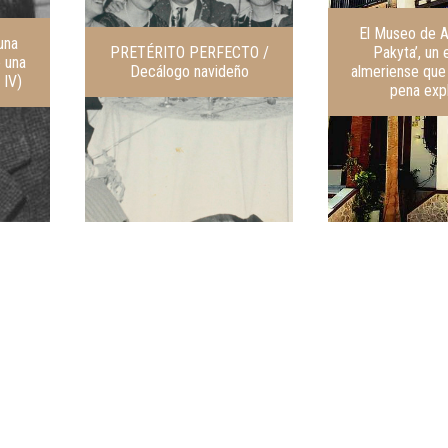
El Museo de A
 una
PRETÉRITO PERFECTO /
Pakyta’, un
e una
Decálogo navideño
almeriense que
 IV)
pena exp