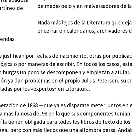
de medio pelo y en malversadores de la 
artínez de
Nada más lejos de la Literatura que dej
encerrar en calendarios, archivadores 
gendas.
ustifican por fechas de nacimiento, otras por publica
lógica o por maneras de escribir. En todos los casos, est
o hurgas un poco se descomponen y empiezan a atufar. 
ión ya dan problemas en el propio Julius Petersen, su cr
das por los «expertos» en Literatura.
neración de 1868 —que ya es disparate meter juntos en e
la más famosa del 98 en la que sus componentes tenían
la tienen obligada para todos los libros de texto de los
tega, pero con más flecos que una alfombra persa. Anda