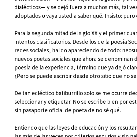
dialécticos— y se dejó fuera a muchos más, tal vez
adoptados o vaya usted a saber qué. Insisto: puro
Para la segunda mitad del siglo XX y el primer cua
intentos clasificatorios. Desde los de la poesía So
redes sociales, ha ido apareciendo de todo: neosur
nuevos poetas sociales que ahora se denominan de
poesía de la experiencia, término que ya dejó cla
¿Pero se puede escribir desde otro sitio que no se
De tan ecléctico batiburrillo solo se me ocurre de
seleccionar y etiquetar. No se escribe bien por esta
sin pasaporte oficial de poeta de no sé qué.
Entiendo que las leyes de educación y los resulta
las más de las veces por criterios espurios y sin paj