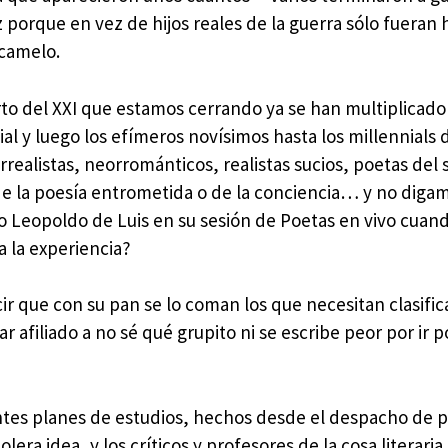
 porque en vez de hijos reales de la guerra sólo fueran h
 camelo.
rto del XXI que estamos cerrando ya se han multiplicado
cial y luego los efímeros novísimos hasta los millennials 
realistas, neorrománticos, realistas sucios, poetas del s
 la poesía entrometida o de la conciencia… y no digamo
ro Leopoldo de Luis en su sesión de Poetas en vivo cuand
a la experiencia?
cir que con su pan se lo coman los que necesitan clasific
r afiliado a no sé qué grupito ni se escribe peor por ir po
ntes planes de estudios, hechos desde el despacho de po
olera idea, y los críticos y profesores de la cosa literari