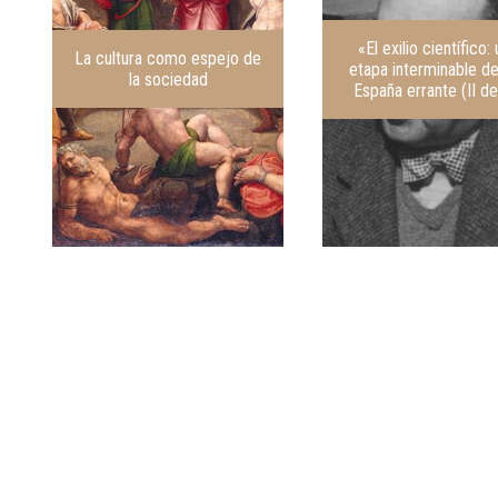
«El exilio científico:
La cultura como espejo de
etapa interminable d
la sociedad
España errante (II de