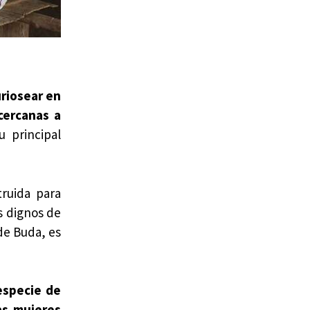
uriosear en
cercanas a
u principal
ruida para
s dignos de
de Buda, es
especie de
as mujeres