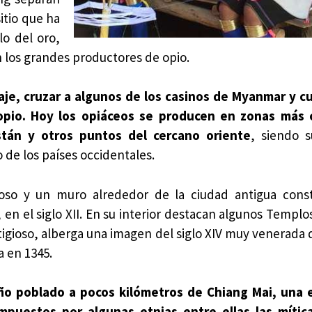
itio que ha
lo del oro,
n los grandes productores de opio.
saje, cruzar a algunos de los casinos de Myanmar y c
 opio. Hoy los opiáceos se producen en zonas más 
tán y otros puntos del cercano oriente
, siendo s
 de los países occidentales.
oso y un muro alrededor de la ciudad antigua const
 en el siglo XII. En su interior destacan algunos Templo
tigioso, alberga una imagen del siglo XIV muy venerada 
a en 1345.
eño poblado a pocos kilómetros de Chiang Mai, una 
mpuestos por algunas etnias entre ellas las mític