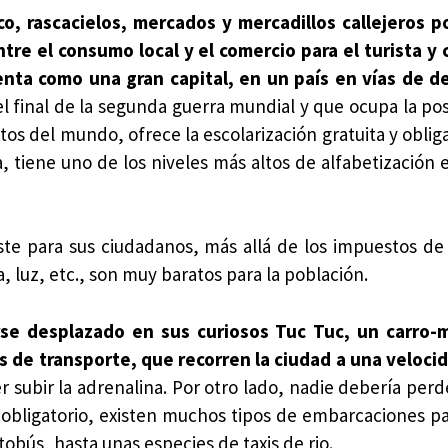
co, rascacielos, mercados y mercadillos callejeros p
re el consumo local y el comercio para el turista y 
nta como una gran capital, en un país en vías de de
el final de la segunda guerra mundial y que ocupa la pos
os del mundo, ofrece la escolarización gratuita y oblig
 tiene uno de los niveles más altos de alfabetización e
ste para sus ciudadanos, más allá de los impuestos de 
luz, etc., son muy baratos para la población.
rse desplazado en sus curiosos Tuc Tuc, un carro-
 de transporte, que recorren la ciudad a una velocid
 subir la adrenalina. Por otro lado, nadie debería perd
i obligatorio, existen muchos tipos de embarcaciones p
tobús, hasta unas especies de taxis de rio.