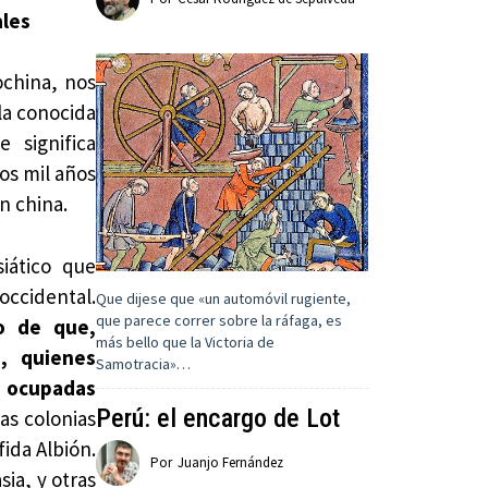
ales
ochina, nos
 la conocida
e significa
os mil años
n china.
siático que
occidental.
Que dijese que «un automóvil rugiente,
que parece correr sobre la ráfaga, es
ho de que,
más bello que la Victoria de
, quienes
Samotracia»…
as ocupadas
Perú: el encargo de Lot
as colonias
ida Albión.
Por
Juanjo Fernández
ia, y otras