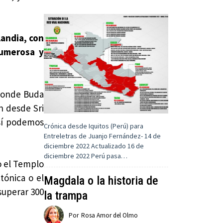
landia, con
numerosa y
 donde Buda
n desde Sri
Así podemos
Crónica desde Iquitos (Perú) para
Entreletras de Juanjo Fernández- 14 de
diciembre 2022 Actualizado 16 de
diciembre 2022 Perú pasa…
o el Templo
tónica o el
Magdala o la historia de
superar 300
la trampa
Por
Rosa Amor del Olmo