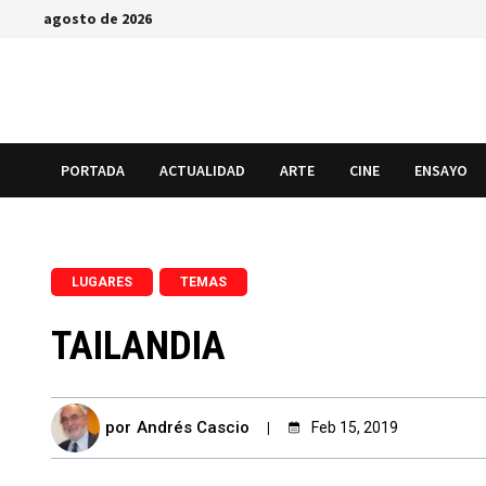
Saltar
agosto de 2026
al
contenido
PORTADA
ACTUALIDAD
ARTE
CINE
ENSAYO
,
LUGARES
TEMAS
TAILANDIA
por
Andrés Cascio
Feb 15, 2019