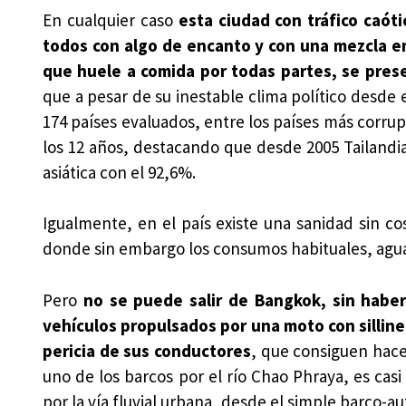
En cualquier caso
esta ciudad con tráfico caóti
todos con algo de encanto y con una mezcla ent
que huele a comida por todas partes, se prese
que a pesar de su inestable clima político desde 
174 países evaluados, entre los países más corrupt
los 12 años, destacando que desde 2005 Tailandia,
asiática con el 92,6%.
Igualmente, en el país existe una sanidad sin co
donde sin embargo los consumos habituales, agua, 
Pero
no se puede salir de Bangkok, sin habe
vehículos propulsados por una moto con sillines
pericia de sus conductores
, que consiguen hacer
uno de los barcos por el río Chao Phraya, es cas
por la vía fluvial urbana, desde el simple barco-au