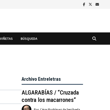
VIÑETAS
BÚSQUEDA
Archivo Entreletras
ALGARABÍAS / “Cruzada
contra los macarrones”
Por
César Rodríguez de Sepúlveda