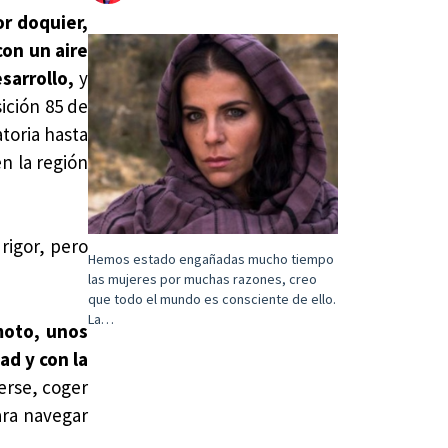
or doquier,
con un aire
sarrollo,
y
ición 85 de
atoria hasta
n la región
rigor, pero
Hemos estado engañadas mucho tiempo
las mujeres por muchas razones, creo
que todo el mundo es consciente de ello.
La…
moto, unos
ad y con la
erse, coger
ara navegar