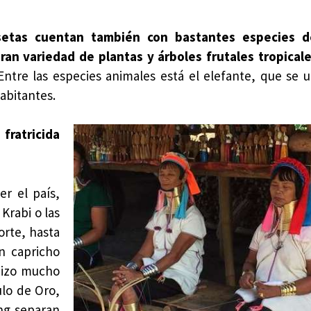
esetas cuentan también con bastantes especies d
ran variedad de plantas y árboles frutales tropical
Entre las especies animales está el elefante, que se u
abitantes.
 fratricida
er el país,
Krabi o las
orte, hasta
n capricho
hizo mucho
ulo de Oro,
ong separan