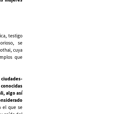
ca, testigo
orioso, se
hothai, cuya
emplos que
s ciudades-
 conocidas
i, algo así
nsiderado
n el que se