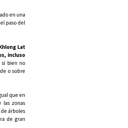
lado en una
 el paso del
 Khlong Lat
s, incluso
 si bien no
rde o sobre
igual que en
y las zonas
 de árboles
era de gran