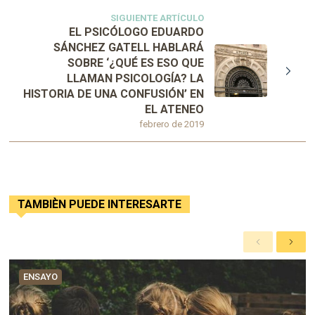
SIGUIENTE ARTÍCULO
EL PSICÓLOGO EDUARDO
SÁNCHEZ GATELL HABLARÁ
SOBRE ‘¿QUÉ ES ESO QUE
LLAMAN PSICOLOGÍA? LA
HISTORIA DE UNA CONFUSIÓN’ EN
EL ATENEO
febrero de 2019
TAMBIÈN PUEDE INTERESARTE
A
S
n
i
t
g
ENSAYO
e
u
r
i
i
e