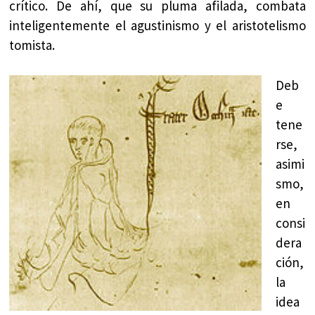
crítico. De ahí, que su pluma afilada, combata
inteligentemente el agustinismo y el aristotelismo
tomista.
Deb
e
tene
rse,
asimi
smo,
en
consi
dera
ción,
la
idea