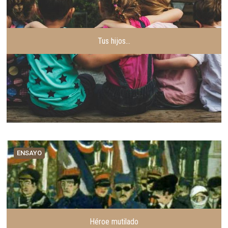
o
n
r
t
e
Tus hijos…
ENSAYO
Héroe mutilado