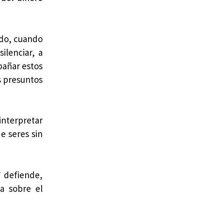
ndo, cuando
ilenciar, a
pañar estos
s presuntos
interpretar
e seres sin
’ defiende,
a sobre el