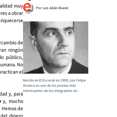
ealidad muy
Por
Luis Julián Álvarez
res a obrar
nriquecerse
tercambio de
eran ningún
o público,
 humana. No
ractican el
Nacido en El Escorial en 1909, Luis Felipe
Vivanco es uno de los poetas más
interesantes de los integrantes en…
dad y, para
e
y, mucho
o. Hemos de
 del dinero