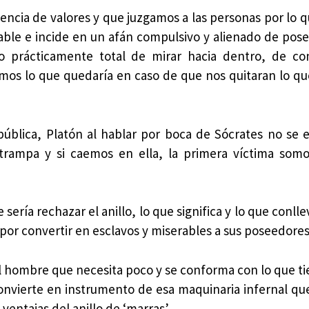
ncia de valores y que juzgamos a las personas por lo q
able e incide en un afán compulsivo y alienado de pose
 prácticamente total de mirar hacia dentro, de co
mos lo que quedaría en caso de que nos quitaran lo q
pública, Platón al hablar por boca de Sócrates no se e
a trampa y si caemos en ella, la primera víctima som
sería rechazar el anillo, lo que significa y lo que conll
or convertir en esclavos y miserables a sus poseedores
el hombre que necesita poco y se conforma con lo que t
convierte en instrumento de esa maquinaria infernal q
entajas del anillo de ‘marras’.