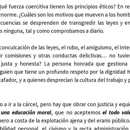
ué fuerza coercitiva tienen los principios éticos? En r
es enorme. ¿Cuáles son los motivos que mueven a los homb
ecuencias se desprenden de transgredir las leyes y e
 ninguna, tal y como comprobamos a diario.
 conculcación de las leyes, el robo, el amiguismo, el in
ibir comisiones y otras conductas delictivas… no tuvi
 justa y honesta? La persona honrada que gestiona l
lguien que tiene un profundo respeto por la dignidad
fador, y a quienes desprecian la cultura del trabajo y p
a ir a la cárcel, pero hay que obrar con justicia y equi
 una educación moral
, que no aceptemos
el todo val
o a costa de la explotación ajena y del erario públic
ilidad personal, el civismo y la recta administración