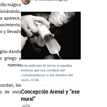
nillo mágico
ionándolo,
ca aparece,
nocimiento.
o y llevado
iglos dando
o griego y
, nuevas
Ni las películas de terror, ni aquellas
historias que nos contaban del
«comemantecas» o del «hombre del
saco», ni tan…
bordan, los
Concepción Arenal y “ese
o de vista
mural”