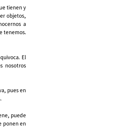
ue tienen y
er objetos,
nocernos a
ue tenemos.
quivoca. El
os nosotros
eva, pues en
.
iene, puede
ue ponen en