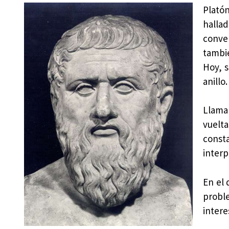
Platón
halla
conve
tambié
Hoy, s
anillo.
Llama
vuelt
cons
interp
En el
probl
intere