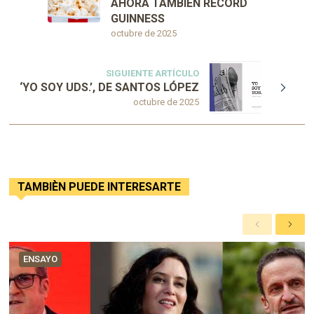
AHORA TAMBIÉN RÉCORD
GUINNESS
octubre de 2025
SIGUIENTE ARTÍCULO
‘YO SOY UDS.’, DE SANTOS LÓPEZ
octubre de 2025
TAMBIÈN PUEDE INTERESARTE
A
S
n
i
t
g
ENSAYO
e
u
r
i
i
e
o
n