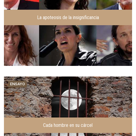
r
t
e
La apoteosis de la insignificancia
ENSAYO
Cada hombre en su cárcel