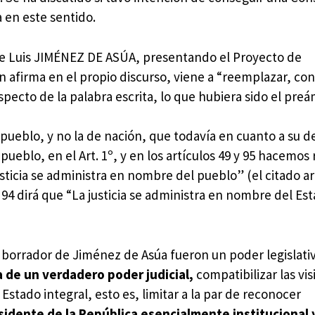
 en este sentido.
o de Luis JIMÉNEZ DE ASÚA, presentando el Proyecto de
n afirma en el propio discurso, viene a “reemplazar, con
pecto de la palabra escrita, lo que hubiera sido el preá
 pueblo, y no la de nación, que todavía en cuanto a su de
ueblo, en el Art. 1º, y en los artículos 49 y 95 hacemos r
sticia se administra en nombre del pueblo” (el citado ar
l 94 dirá que “La justicia se administra en nombre del Es
el borrador de Jiménez de Asúa fueron un poder legislati
 de un verdadero poder judicial
,
compatibilizar las vi
Estado integral, esto es, limitar a la par de reconocer
sidente de la República esencialmente institucional 