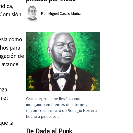
ídica,
a Comisión
Por
Miguel Castro Muñiz
lesia como
chos para
tigación de
n avance
nza
n el
Gran sorpresa me llevé cuando
indagando en fuentes de Internet,
encontré un retrato de Remigio Herrera
hecho a pincel e…
que la
De Dada al Punk.