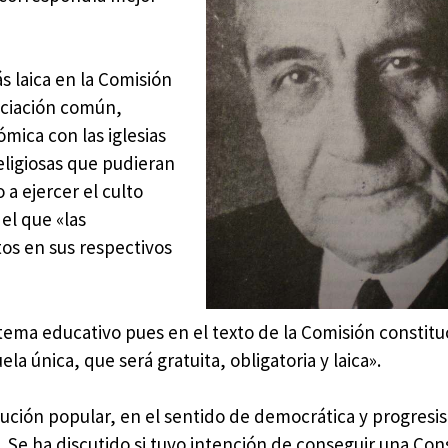
s laica en la Comisión
ociación común,
mica con las iglesias
eligiosas que pudieran
a ejercer el culto
el que «las
tos en sus respectivos
 tema educativo pues en el texto de la Comisión constitu
la única, que será gratuita, obligatoria y laica».
ución popular, en el sentido de democrática y progresis
 Se ha discutido si tuvo intención de conseguir una Con