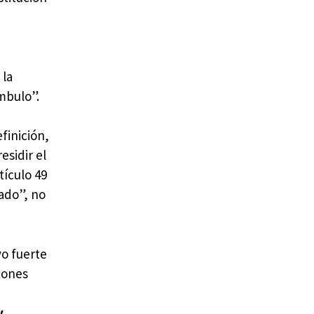
 la
mbulo”.
finición,
esidir el
tículo 49
tado”, no
vo fuerte
siones
y