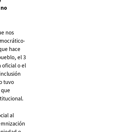
 no
ue nos
emocrático-
 que hace
ueblo, el 3
oficial o el
inclusión
o tuvo
 que
itucional.
cial al
demnización
ropiedad o