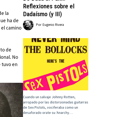
Reflexiones sobre el
de la
Dadaísmo (y III)
que ha de
Por
Eugenio Rivera
a el camino
cto de
ional. No
 tuvo en
Cuando un salvaje Johnny Rotten,
arropado por las distorsionadas guitarras
de Sex Pistols, vociferaba como un
desaforado orate su ‘Anarchy…