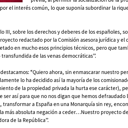
s por el interés común, lo que suponía subordinar la riqu
ulo III, sobre los derechos y deberes de los españoles, s
oyecto redactado por la Comisión asesora jurídica y el 
petado en mucho esos principios técnicos, pero que tam
o transfundida de las venas democráticas”.
e destacamos: “Quiero ahora, sin enmascarar nuestro p
damente lo ha decidido así la mayoría de los comisionad
iento de la propiedad privada la hurta ese carácter), p
re ser así para que no nos digan que hemos defraudado l
n, transformar a España en una Monarquía sin rey, enco
y la más absoluta negación a ceder…Nuestro proyecto d
ora de la República”.