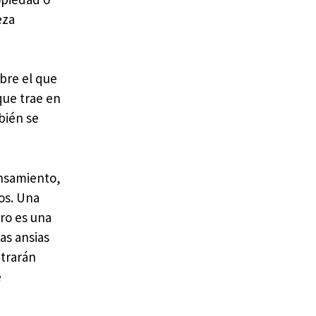
eza
obre el que
que trae en
bién se
ensamiento,
os. Una
ero es una
as ansias
ntrarán
e