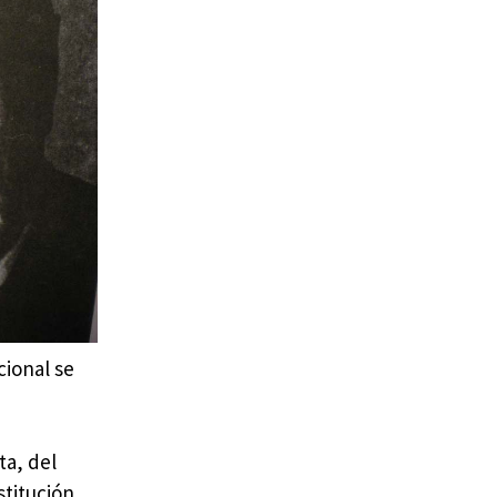
cional se
ta, del
stitución