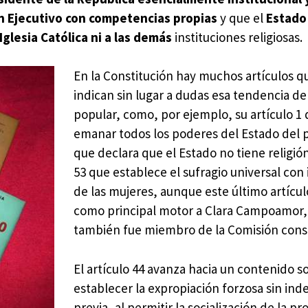
un Ejecutivo con competencias propias
y que el
Estado
glesia Católica ni a las demás
instituciones religiosas.
En la Constitución hay muchos artículos q
indican sin lugar a dudas esa tendencia d
popular, como, por ejemplo, su artículo 1
emanar todos los poderes del Estado del p
que declara que el Estado no tiene religión 
53 que establece el sufragio universal con 
de las mujeres, aunque este último artícul
como principal motor a Clara Campoamor,
también fue miembro de la Comisión const
El artículo 44 avanza hacia un contenido so
establecer la expropiación forzosa sin in
previa, al permitir la socialización de la p