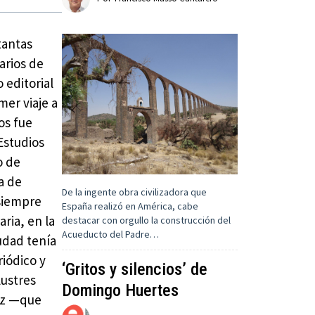
tantas
arios de
o editorial
mer viaje a
os fue
Estudios
o de
a de
De la ingente obra civilizadora que
siempre
España realizó en América, cabe
aria, en la
destacar con orgullo la construcción del
Acueducto del Padre…
udad tenía
iódico y
‘Gritos y silencios’ de
lustres
Domingo Huertes
ez —que