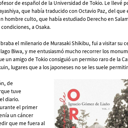
fesor de español de la Universidad de Tokio. Le llevé p
ayashiya, que había traducido con Octavio Paz, del que 
—un hombre culto, que había estudiado Derecho en Sala
condiciones, a Osaka.
raba el milenario de Murasaki Shikibu, fui a visitar su 
el lago Biwa, y me entusiasmó mucho recorrer los monu
que un amigo de Tokio consiguió un permiso raro de la Ca
kuin, lugares que a los japoneses no se les suele permitir 
ón, de
rque tuve
l diario.
durante el primer
tenía un cáncer
edir que me fuera al