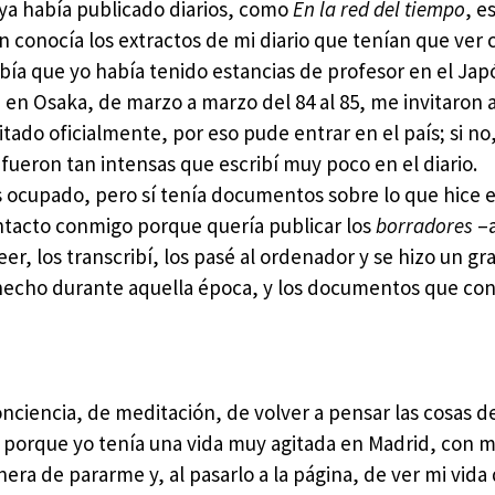
o ya había publicado diarios, como
En la red del tiempo
, e
én conocía los extractos de mi diario que tenían que ver 
abía que yo había tenido estancias de profesor en el Jap
a en Osaka, de marzo a marzo del 84 al 85, me invitaron a
itado oficialmente, por eso pude entrar en el país; si no
fueron tan intensas que escribí muy poco en el diario.
ocupado, pero sí tenía documentos sobre lo que hice e
ntacto conmigo porque quería publicar los
borradores
–a
 leer, los transcribí, los pasé al ordenador y se hizo un gr
 hecho durante aquella época, y los documentos que co
ciencia, de meditación, de volver a pensar las cosas de
, porque yo tenía una vida muy agitada en Madrid, con 
ra de pararme y, al pasarlo a la página, de ver mi vida