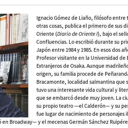
Ignacio Gómez de Liaño, filósofo entre 
otras cosas, publica el primero de sus di
Oriente (
Diario de Oriente I
), bajo el sell
Confluencias. Lo escribió durante su pri
Japón entre 1984 y 1985. En esos dos añ
Profesor visitante en la Universidad de 
Extranjeros de Osaka. Aunque madrileñ
origen, su familia procede de Peñarand
Bracamonte, localidad salmantina que 
tuvo una interesante vida cultural y liter
que se embarcó desde muy joven. La ci
su propio teatro —el Calderón— y su per
fue lugar de nacimiento de personajes i
fó en Broadway— y el mecenas Germán Sánchez Ruipér