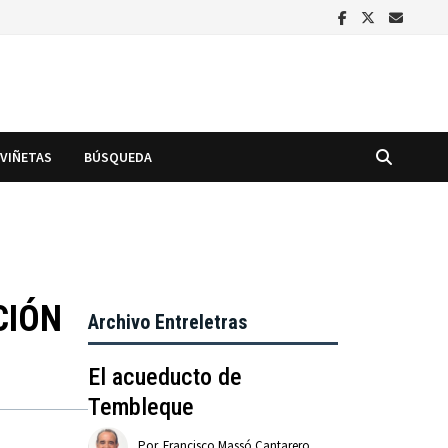
VIÑETAS
BÚSQUEDA
CIÓN
Archivo Entreletras
El acueducto de
Tembleque
Por
Francisco Massó Cantarero