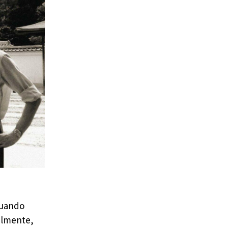
 cuando
almente,