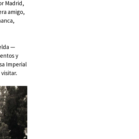
or Madrid,
era amigo,
manca,
celda —
mentos y
sa Imperial
visitar.