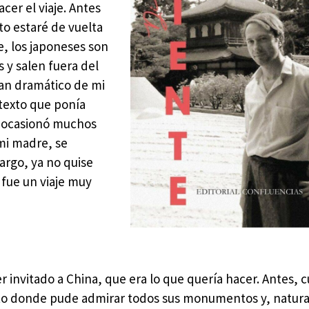
cer el viaje. Antes
to estaré de vuelta
, los japoneses son
 y salen fuera del
tan dramático de mi
etexto que ponía
e ocasionó muchos
mi madre, se
argo, ya no quise
 fue un viaje muy
er invitado a China, que era lo que quería hacer. Antes,
ipto donde pude admirar todos sus monumentos y, natur