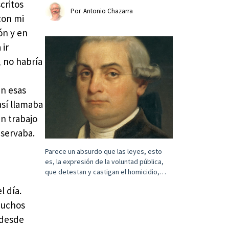
scritos
Por
Antonio Chazarra
con mi
ón y en
 ir
, no habría
n esas
sí llamaba
an trabajo
nservaba.
Parece un absurdo que las leyes, esto
es, la expresión de la voluntad pública,
que detestan y castigan el homicidio,…
l día.
muchos
 desde