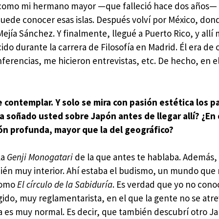
, como mi hermano mayor —que falleció hace dos años— 
ual puede conocer esas islas. Después volví por México, do
jía Sánchez. Y finalmente, llegué a Puerto Rico, y allí 
do durante la carrera de Filosofía en Madrid. Él era de 
erencias, me hicieron entrevistas, etc. De hecho, en el
contemplar. Y solo se mira con pasión estética los p
a soñado usted sobre Japón antes de llegar allí? ¿En
ón profunda, mayor que la del geográfico?
la
Genji Monogatari
de la que antes te hablaba. Además, 
ién muy interior. Ahí estaba el budismo, un mundo que
 como
El círculo de la Sabiduría
. Es verdad que yo no conoc
ido, muy reglamentarista, en el que la gente no se atre
ía es muy normal. Es decir, que también descubrí otro J