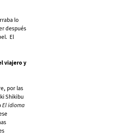
rraba lo
cer después
el. El
l viajero y
e, por las
ki Shikibu
o
El idioma
ese
nas
es