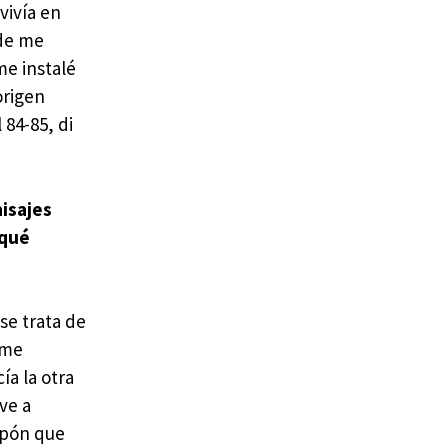
vivía en
nde me
me instalé
origen
 84-85, di
aisajes
 qué
se trata de
 me
ía la otra
ve a
apón que