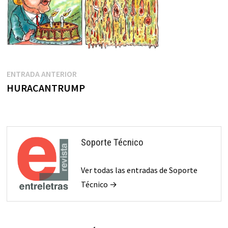
Navegación
Entrada
ENTRADA ANTERIOR
anterior:
HURACANTRUMP
de
entradas
Soporte Técnico
Ver todas las entradas de Soporte
Técnico →