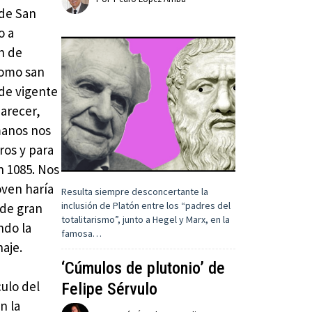
 de San
o a
én de
como san
 de vigente
parecer,
manos nos
ros y para
en 1085. Nos
oven haría
Resulta siempre desconcertante la
inclusión de Platón entre los “padres del
 de gran
totalitarismo”, junto a Hegel y Marx, en la
ndo la
famosa…
naje.
‘Cúmulos de plutonio’ de
ulo del
Felipe Sérvulo
n la