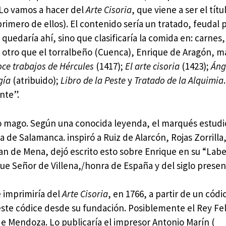
 Lo vamos a hacer del
Arte Cisoria
, que viene a ser el títu
primero de ellos). El contenido sería un tratado, feudal 
 quedaría ahí, sino que clasificaría la comida en: carnes,
a otro que el torralbeño (Cuenca), Enrique de Aragón, 
oce trabajos de Hércules
(1417);
El arte cisoria
(1423);
Áng
gía
(atribuido);
Libro de la Peste
y
Tratado de la Alquimia
nte”.
o mago. Según una conocida leyenda, el marqués estudi
de Salamanca. inspiró a Ruiz de Alarcón, Rojas Zorrilla,
an de Mena, dejó escrito esto sobre Enrique en su “Labe
que Señor de Villena,/honra de España y del siglo presen
e imprimiría del
Arte Cisoria
, en 1766, a partir de un códi
este códice desde su fundación. Posiblemente el Rey Feli
 Mendoza. Lo publicaría el impresor Antonio Marín (