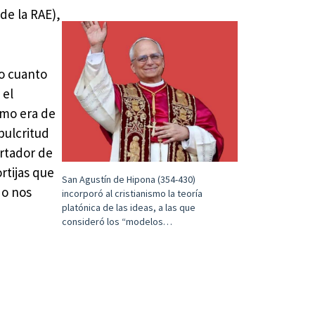
de la RAE),
do cuanto
 el
omo era de
pulcritud
ortador de
rtijas que
San Agustín de Hipona (354-430)
do nos
incorporó al cristianismo la teoría
platónica de las ideas, a las que
consideró los “modelos…