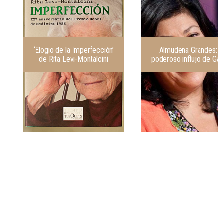
‘Elogio de la Imperfección’
Almudena Grandes: 
de Rita Levi-Montalcini
poderoso influjo de G