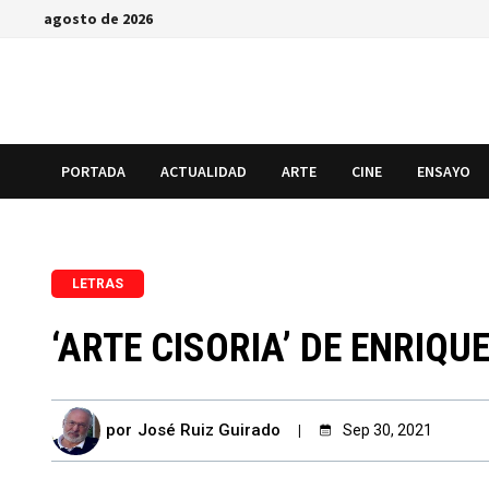
Saltar
agosto de 2026
al
contenido
PORTADA
ACTUALIDAD
ARTE
CINE
ENSAYO
LETRAS
‘ARTE CISORIA’ DE ENRIQ
por
José Ruiz Guirado
Sep 30, 2021