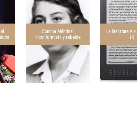
el
Concha Méndez:
La literatura y 
aldós
Inconformista y rebelde
(I)