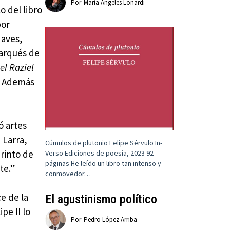
Por
María Ángeles Lonardi
lo del libro
por
 aves,
marqués de
el Raziel
. Además
ó artes
 Larra,
Cúmulos de plutonio Felipe Sérvulo In-
rinto de
Verso Ediciones de poesía, 2023 92
páginas He leído un libro tan intenso y
te.”
conmovedor…
ce de la
El agustinismo político
pe II lo
Por
Pedro López Arriba