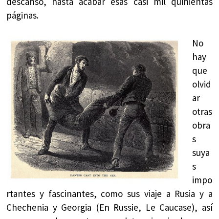
descanso, hasta acabar esas casi mil quinientas
páginas.
No
hay
que
olvid
ar
otras
obra
s
suya
s
impo
rtantes y fascinantes, como sus viaje a Rusia y a
Chechenia y Georgia (En Russie, Le Caucase), así