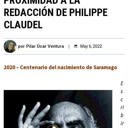
PROXIMIDAD A LA
REDACCIÓN DE PHILIPPE
CLAUDEL
por
Pilar Úcar Ventura
May 6, 2022
2020 – Centenario del nacimiento de Saramago
E
s
c
ri
b
ir