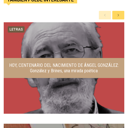
A
S
n
i
t
g
LETRAS
e
u
r
i
i
e
o
n
r
t
e
HOY, CENTENARIO DEL NACIMIENTO DE ÁNGEL GONZÁLEZ:
González y Brines, una mirada poética