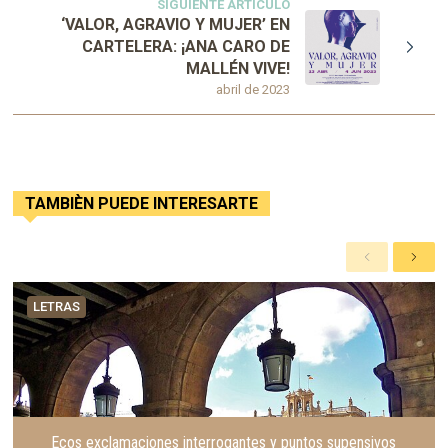
SIGUIENTE ARTÍCULO
‘VALOR, AGRAVIO Y MUJER’ EN
CARTELERA: ¡ANA CARO DE
MALLÉN VIVE!
abril de 2023
TAMBIÈN PUEDE INTERESARTE
A
S
n
i
t
g
LETRAS
e
u
r
i
i
e
o
n
r
t
e
Ecos exclamaciones interrogantes y puntos supensivos