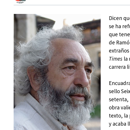
Dicen que
se ha ref
que tene
de Ramón
extraños
Times
la 
carrera li
Encuadra
sello Sei
setenta,
obra vali
texto, l
y acaba 