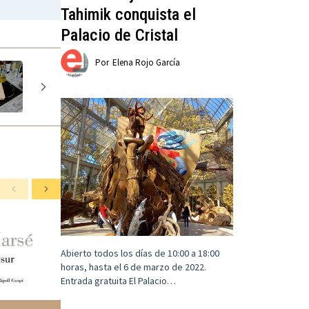
Tahimik conquista el
Palacio de Cristal
Por
Elena Rojo García
A
S
n
i
t
g
e
u
r
i
i
e
Abierto todos los días de 10:00 a 18:00
o
n
horas, hasta el 6 de marzo de 2022.
r
t
Entrada gratuita El Palacio…
e