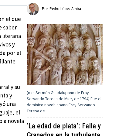
Por
Pedro López Arriba
en el que
te saber
literaria
ivos y
da por el
illante
rral y su
(o el Sermón Guadalupano de Fray
enta y
Servando Teresa de Mier, de 1794) Fue el
uyó una
dominico novohispano Fray Servando
Teresa de…
guaje, el
pia novela
‘La edad de plata’: Falla y
Granados en la turbulenta