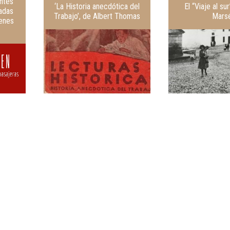
entes
‘La Historia anecdótica del
El “Viaje al su
adas
Trabajo’, de Albert Thomas
Mars
renes