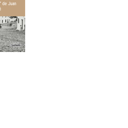
r” de Juan
é