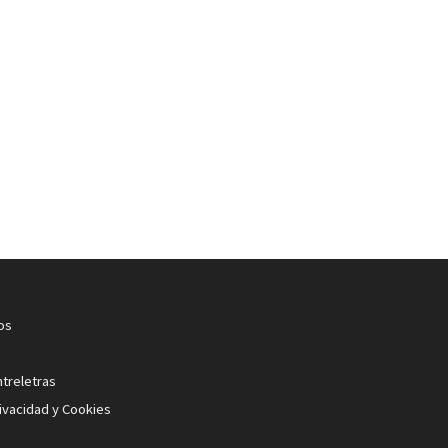
os
ntreletras
rivacidad y Cookies