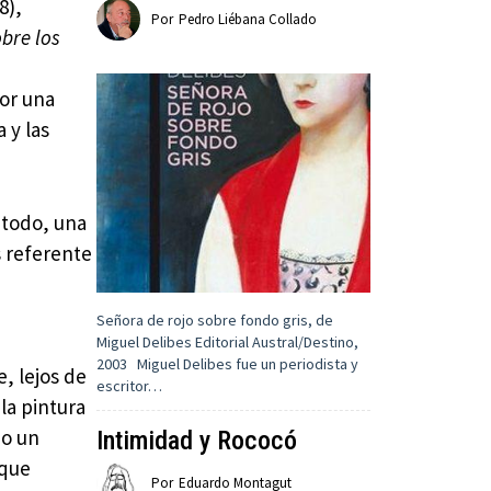
8),
Por
Pedro Liébana Collado
obre los
a
por una
 y las
 todo, una
s referente
Señora de rojo sobre fondo gris, de
Miguel Delibes Editorial Austral/Destino,
2003 Miguel Delibes fue un periodista y
, lejos de
escritor…
la pintura
mo un
Intimidad y Rococó
 que
Por
Eduardo Montagut