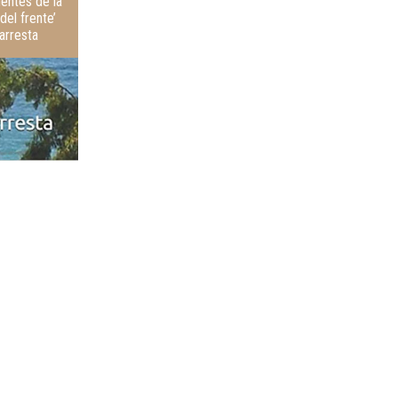
uentes de la
del frente’
arresta