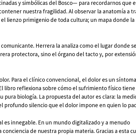
ucinadas y simbólicas del Bosco— para recordarnos que e
contener nuestra fragilidad. Al observar la anatomía a tr
l lienzo primigenio de toda cultura; un mapa donde la s
 comunicante. Herrera la analiza como el lugar donde s
era protectora, sino el órgano del tacto y, por extensió
or. Para el clínico convencional, el dolor es un síntoma
El libro reflexiona sobre cómo el sufrimiento físico tiene
su pura biología. La propuesta del autor es clara: la med
o el profundo silencio que el dolor impone en quien lo pa
al es innegable. En un mundo digitalizado y a menudo
 conciencia de nuestra propia materia. Gracias a esta c