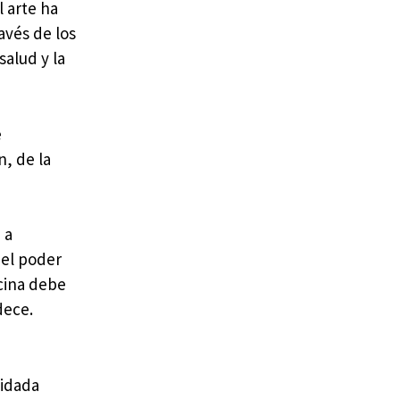
l arte ha
avés de los
alud y la
e
n, de la
 a
 el poder
icina debe
dece.
uidada