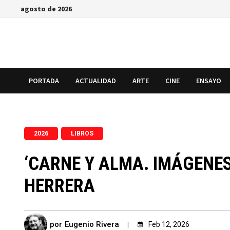
Saltar
agosto de 2026
al
contenido
PORTADA
ACTUALIDAD
ARTE
CINE
ENSAYO
,
2026
LIBROS
‘CARNE Y ALMA. IMÁGENES
HERRERA
por
Eugenio Rivera
Feb 12, 2026