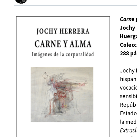
Carne 
Jochy 
Huerga
Colec
288 pá
Jochy 
hispan
vocaci
sensibi
Repúbl
Estado
la med
Extrasí