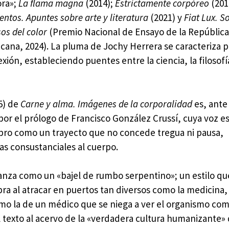
ra»;
La flama magna
(2014);
Estrictamente corpóreo
(201
ntos. Apuntes sobre arte y literatura
(2021) y
Fiat Lux. S
os del color
(Premio Nacional de Ensayo de la Repúblic
cana, 2024). La pluma de Jochy Herrera se caracteriza 
exión, estableciendo puentes entre la ciencia, la filosofía
5) de
Carne y alma. Imágenes de la corporalidad
es, ante
 por el prólogo de Francisco González Crussí, cuya voz e
 libro como un trayecto que no concede tregua ni pausa,
as consustanciales al cuerpo.
anza como un «bajel de rumbo serpentino»; un estilo que
ra al atracar en puertos tan diversos como la medicina, 
 como la de un médico que se niega a ver el organismo co
l texto al acervo de la «verdadera cultura humanizante»