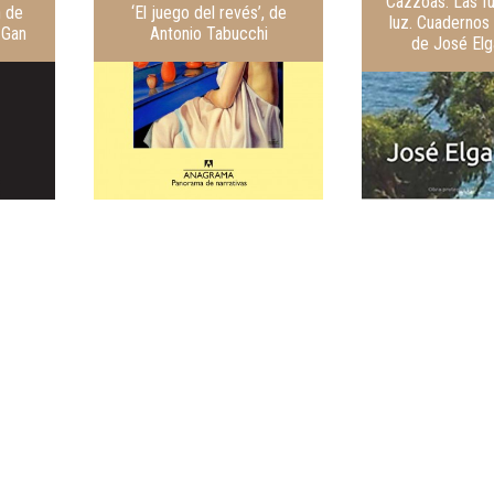
‘Cazzoas. Las f
n de
‘El juego del revés’, de
luz. Cuadernos 
 Gan
Antonio Tabucchi
de José Elg