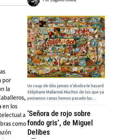
ras
a por
Un coup de dés jamais n’abolira le hasard
n la
Stéphane Mallarmé Muchos de los que ya
Caballeros,
peinamos canas hemos pasado las…
 en los
‘Señora de rojo sobre
telectual a
fondo gris’, de Miguel
 obras como
Delibes
razón