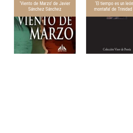
‘Viento de Marzo’ de Javier
‘El tiempo es un leó
Sánchez Sánchez
montaña’ de Trinidad