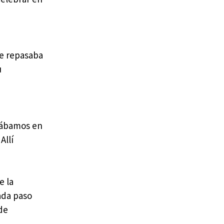
re repasaba
u
rzábamos en
Allí
e la
ada paso
de