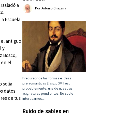
trasladó a
Por
Antonio Chazarra
co.
la Escuela
del antiguo
l y
z Bosco,
 en el
Precursor de las formas e ideas
o solía
prerrománticas El siglo XVIII es,
probablemente, una de nuestras
os datos
asignaturas pendientes. No suele
bres de tus
interesarnos…
Ruido de sables en