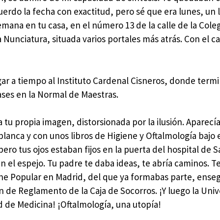
erdo la fecha con exactitud, pero sé que era lunes, un 
 semana en tu casa, en el número 13 de la calle de la Cole
unciatura, situada varios portales más atrás. Con el ca
ar a tiempo al Instituto Cardenal Cisneros, donde termi
lases en la Normal de Maestras.
da tu propia imagen, distorsionada por la ilusión. Aparec
lanca y con unos libros de Higiene y Oftalmología bajo e
pero tus ojos estaban fijos en la puerta del hospital de S
en el espejo. Tu padre te daba ideas, te abría caminos. T
ne Popular en Madrid, del que ya formabas parte, enseg
ón de Reglamento de la Caja de Socorros. ¡Y luego la Uni
d de Medicina! ¡Oftalmología, una utopía!