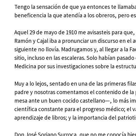
Tengo la sensación de que ya entonces te llamaban
beneficencia la que atendía a los obreros, pero est
Aquel 29 de mayo de 1910 me avisasteis para que, a
Ramón y Cajal iba a pronunciar un discurso en el 
siguiente no llovía. Madrugamos y, al llegar a la
sitio, incluso en las escaleras. Solo habían pasad
Medicina por sus investigaciones sobre la estruct
Muy a lo lejos, sentado en una de las primeras fila
padre y nosotras comentamos el contenido de la 
mesa ante un buen cocido castellano—, lo más imp
científica constante para el progreso médico; el va
aprendizaje de libros; y la importancia del patriot
Don José Soriano Surroca, que no me conocía bien