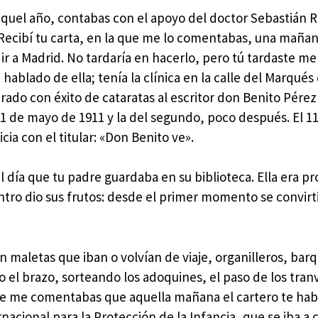
 aquel año, contabas con el apoyo del doctor Sebastián 
Recibí tu carta, en la que me lo comentabas, una maña
 ir a Madrid. No tardaría en hacerlo, pero tú tardaste me
 hablado de ella; tenía la clínica en la calle del Marqués
erado con éxito de cataratas al escritor don Benito Pérez
11 de mayo de 1911 y la del segundo, poco después. El 11
icia con el titular: «Don Benito ve».
l día que tu padre guardaba en su biblioteca. Ella era p
ntro dio sus frutos: desde el primer momento se convirt
n maletas que iban o volvían de viaje, organilleros, barq
o el brazo, sorteando los adoquines, el paso de los tranv
ue me comentabas que aquella mañana el cartero te hab
nacional para la Protección de la Infancia, que se iba a 