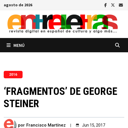
Saltar
agosto de 2026
al
contenido
MENÚ
2016
‘FRAGMENTOS’ DE GEORGE
STEINER
por
Francisco Martínez
Jun 15, 2017