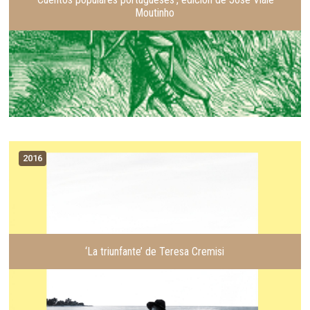
Moutinho
2016
‘La triunfante’ de Teresa Cremisi