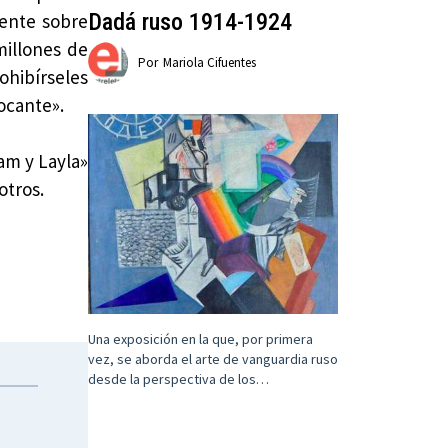
Dadá ruso 1914-1924
ente sobre
millones de
Por
Mariola Cifuentes
ohibírseles
ocante».
Sam y Layla»
otros.
Una exposición en la que, por primera
vez, se aborda el arte de vanguardia ruso
desde la perspectiva de los…