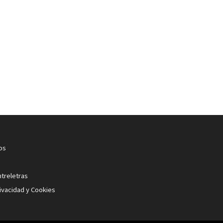
os
ntreletras
rivacidad y Cookies