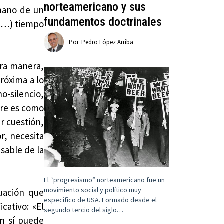
norteamericano y sus
 mano de un
fundamentos doctrinales
 (…) tiempo
Por
Pedro López Arriba
tra manera,
róxima a lo
o-silencio,
bre es como
r cuestión,
or, necesita
usable de la
El “progresismo” norteamericano fue un
movimiento social y político muy
tuación que
específico de USA. Formado desde el
cativo: «El
segundo tercio del siglo…
en sí puede