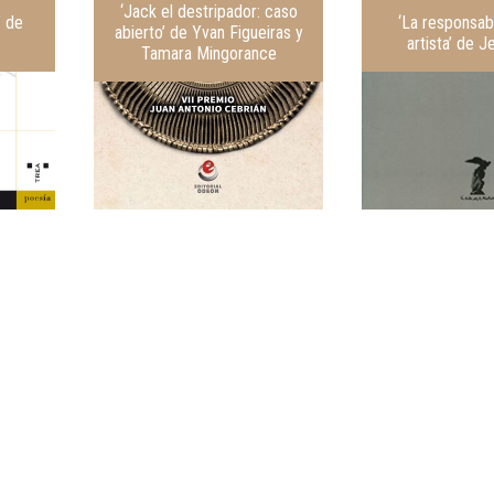
‘Jack el destripador: caso
’ de
‘La responsabi
abierto’ de Yvan Figueiras y
artista’ de J
Tamara Mingorance