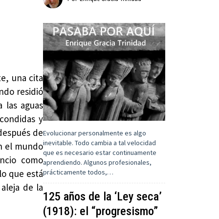
e, una cita
ando residió
 las aguas
scondidas y
; después de
Evolucionar personalmente es algo
inevitable. Todo cambia a tal velocidad
en el mundo
que es necesario estar continuamente
encio como
aprendiendo. Algunos profesionales,
prácticamente todos,…
lo que está
aleja de la
125 años de la ‘Ley seca’
(1918): el “progresismo”