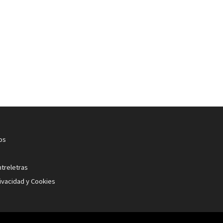
os
ntreletras
rivacidad y Cookies