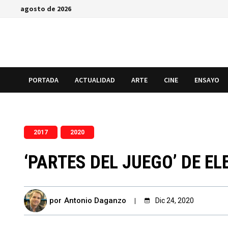
Saltar
agosto de 2026
al
contenido
PORTADA
ACTUALIDAD
ARTE
CINE
ENSAYO
,
2017
2020
‘PARTES DEL JUEGO’ DE E
por
Antonio Daganzo
Dic 24, 2020