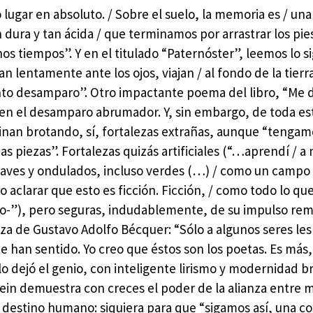
 lugar en absoluto. / Sobre el suelo, la memoria es / una
an dura y tan ácida / que terminamos por arrastrar los pie
s tiempos”. Y en el titulado “Paternóster”, leemos lo si
lentamente ante los ojos, viajan / al fondo de la tierra
tanto desamparo”. Otro impactante poema del libro, “Me
 en el desamparo abrumador. Y, sin embargo, de toda es
minan brotando, sí, fortalezas extrañas, aunque “tenga
as piezas”. Fortalezas quizás artificiales (“…aprendí / a 
suaves y ondulados, incluso verdes (…) / como un campo 
Debo aclarar que esto es ficción. Ficción, / como todo lo 
o-”), pero seguras, indudablemente, de su impulso re
eza de Gustavo Adolfo Bécquer: “Sólo a algunos seres les
e han sentido. Yo creo que éstos son los poetas. Es más
o dejó el genio, con inteligente lirismo y modernidad br
tein demuestra con creces el poder de la alianza entre 
l destino humano: siquiera para que “sigamos así, una co