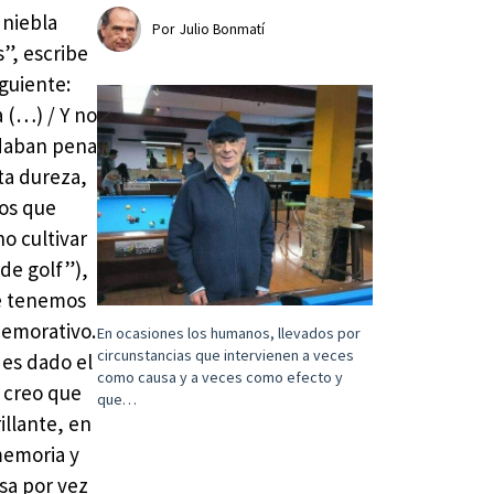
 niebla
Por
Julio Bonmatí
s”, escribe
guiente:
 (…) / Y no
 daban pena
ta dureza,
mos que
no cultivar
de golf”),
que tenemos
memorativo.
En ocasiones los humanos, llevados por
circunstancias que intervienen a veces
 es dado el
como causa y a veces como efecto y
, creo que
que…
illante, en
memoria y
sa por vez