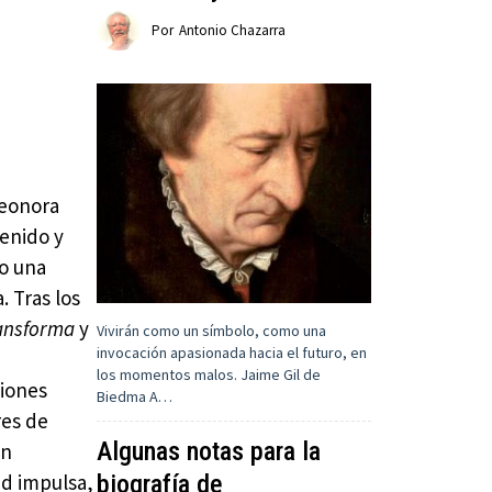
Por
Antonio Chazarra
leonora
venido y
mo una
. Tras los
ransforma
y
Vivirán como un símbolo, como una
invocación apasionada hacia el futuro, en
los momentos malos. Jaime Gil de
ciones
Biedma A…
res de
Algunas notas para la
en
biografía de
ad impulsa,