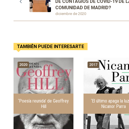
DE CONTAGIOS DE COVID-19 DE L
COMUNIDAD DE MADRID?
diciembre de 2020
TAMBIÈN PUEDE INTERESARTE
2020
2017
‘Poesía reunida’ de Geoffrey
‘El último apaga la lu
Hill
Nicanor Parra