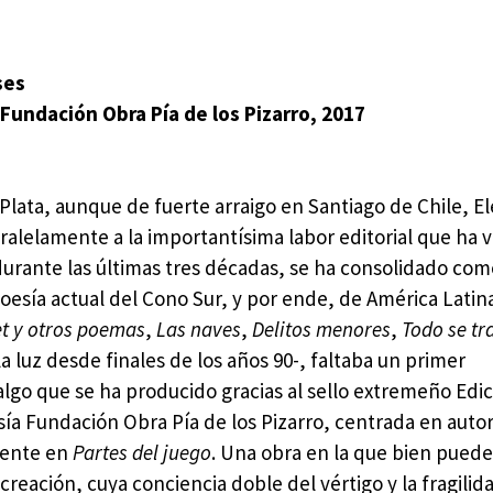
n
ses
Fundación Obra Pía de los Pizarro, 2017
Plata, aunque de fuerte arraigo en Santiago de Chile, E
aralelamente a la importantísima labor editorial que ha 
durante las últimas tres décadas, se ha consolidado co
oesía actual del Cono Sur, y por ende, de América Latina
t y otros poemas
,
Las naves
,
Delitos menores
,
Todo se t
 luz desde finales de los años 90-, faltaba un primer
lgo que se ha producido gracias al sello extremeño Edi
sía Fundación Obra Pía de los Pizarro, centrada en auto
mente en
Partes del juego
. Una obra en la que bien pued
creación, cuya conciencia doble del vértigo y la fragilid