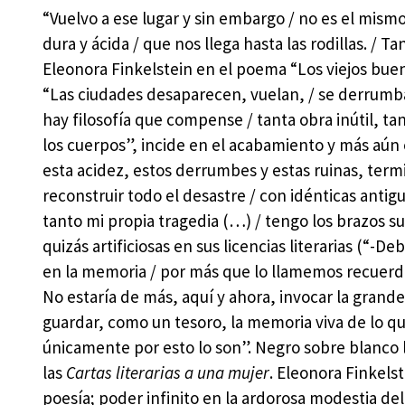
“Vuelvo a ese lugar y sin embargo / no es el mismo
dura y ácida / que nos llega hasta las rodillas. / T
Eleonora Finkelstein en el poema “Los viejos bueno
“Las ciudades desaparecen, vuelan, / se derrumban 
hay filosofía que compense / tanta obra inútil, 
los cuerpos”, incide en el acabamiento y más aún
esta acidez, estos derrumbes y estas ruinas, ter
reconstruir todo el desastre / con idénticas antigu
tanto mi propia tragedia (…) / tengo los brazos 
quizás artificiosas en sus licencias literarias (“-
en la memoria / por más que lo llamemos recuerd
No estaría de más, aquí y ahora, invocar la grand
guardar, como un tesoro, la memoria viva de lo qu
únicamente por esto lo son”. Negro sobre blanco l
las
Cartas literarias a una mujer
. Eleonora Finkels
poesía; poder infinito en la ardorosa modestia de