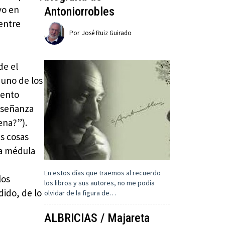
vo en
Antoniorrobles
 entre
Por
José Ruiz Guirado
de el
 uno de los
mento
enseñanza
ena?”).
as cosas
la médula
En estos días que traemos al recuerdo
los
los libros y sus autores, no me podía
dido, de lo
olvidar de la figura de…
ALBRICIAS / Majareta