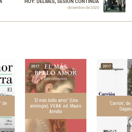
A
HOY: DELIBES, SESIÓN CONTINUA
diciembre de 2020
2017
2017
‘El más bello amor’ (Una
z’ de
‘Carrión’, de
antología), VV.AA. ed. Mauro
Dagan
Armiño