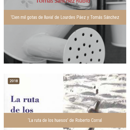
‘Cien mil gotas de lluvia’ de Lourdes Páez y Tomás Sánchez
2018
‘La ruta de los huesos’ de Roberto Corral