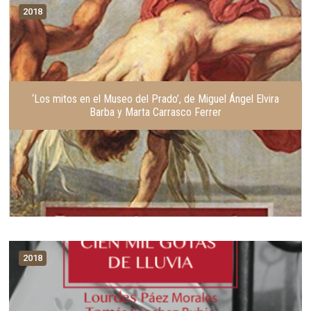
t
g
2018
e
u
r
i
i
e
o
n
r
t
e
‘Los mitos en el Museo del Prado’, de Miguel Ángel Elvira
Barba y Marta Carrasco Ferrer
2018