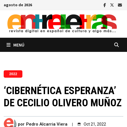
Saltar
agosto de 2026
al
contenido
MENÚ
2022
‘CIBERNÉTICA ESPERANZA’
DE CECILIO OLIVERO MUÑOZ
por
Pedro Alcarria Viera
Oct 21, 2022