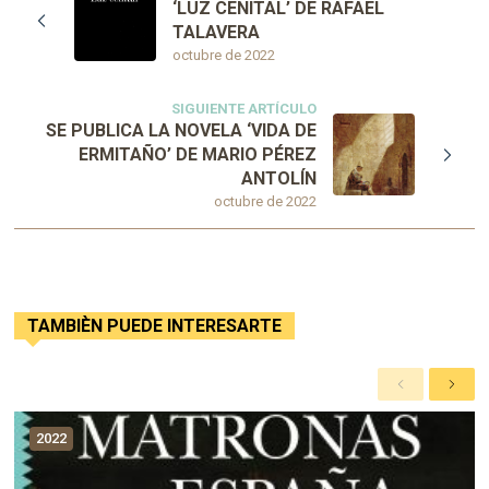
‘LUZ CENITAL’ DE RAFAEL
TALAVERA
octubre de 2022
SIGUIENTE ARTÍCULO
SE PUBLICA LA NOVELA ‘VIDA DE
ERMITAÑO’ DE MARIO PÉREZ
ANTOLÍN
octubre de 2022
TAMBIÈN PUEDE INTERESARTE
A
S
n
i
t
g
2022
e
u
r
i
i
e