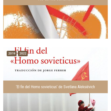
2019
2022
‘El fin del Homo sovieticus’ de Svetlana Aleksiévich