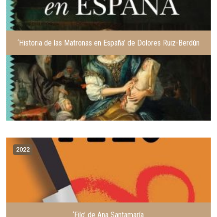
o
n
r
t
e
‘Historia de las Matronas en España’ de Dolores Ruiz-Berdún
2022
‘Filo’ de Ana Santamaría