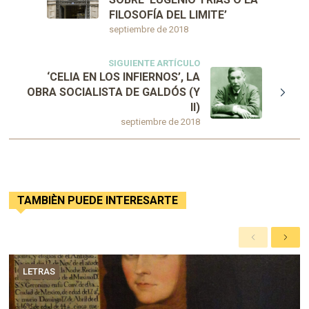
FILOSOFÍA DEL LIMITE’
septiembre de 2018
SIGUIENTE ARTÍCULO
‘CELIA EN LOS INFIERNOS’, LA
OBRA SOCIALISTA DE GALDÓS (Y
II)
septiembre de 2018
TAMBIÈN PUEDE INTERESARTE
A
S
n
i
t
g
LETRAS
e
u
r
i
i
e