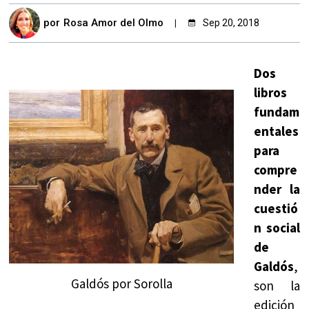
por
Rosa Amor del Olmo
Sep 20, 2018
Dos
libros
fundam
entales
para
compre
nder la
cuestió
n social
de
Galdós
,
Galdós por Sorolla
son la
edición