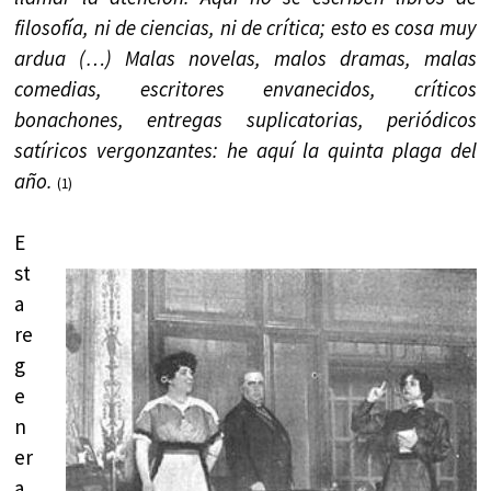
filosofía, ni de ciencias, ni de crítica; esto es cosa muy
ardua (…) Malas novelas, malos dramas, malas
comedias, escritores envanecidos, críticos
bonachones, entregas suplicatorias, periódicos
satíricos vergonzantes: he aquí la quinta plaga del
año.
(1)
E
st
a
re
g
e
n
er
a