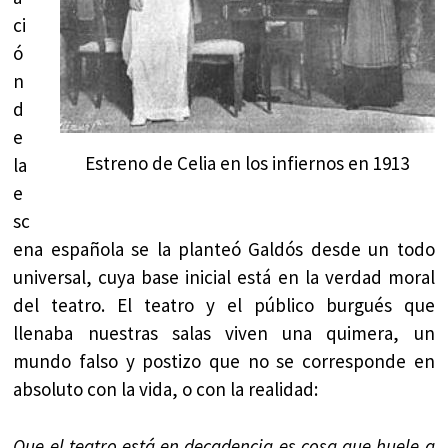
ci
ó
n
d
e
Estreno de Celia en los infiernos en 1913
la
e
sc
ena española se la planteó Galdós desde un todo
universal, cuya base inicial está en la verdad moral
del teatro. El teatro y el público burgués que
llenaba nuestras salas viven una quimera, un
mundo falso y postizo que no se corresponde en
absoluto con la vida, o con la realidad:
Que el teatro está en decadencia es cosa que huele a