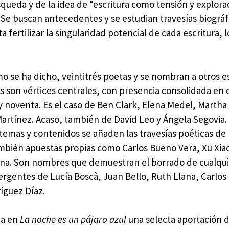
squeda y de la idea de “escritura como tensión y explora
 Se buscan antecedentes y se estudian travesías biográf
 fertilizar la singularidad potencial de cada escritura, l
mo se ha dicho, veintitrés poetas y se nombran a otros e
s son vértices centrales, con presencia consolidada en 
 y noventa. Es el caso de Ben Clark, Elena Medel, Marth
Martínez. Acaso, también de David Leo y Ángela Segovia.
temas y contenidos se añaden las travesías poéticas de
ambién apuestas propias como Carlos Bueno Vera, Xu Xiao
lina. Son nombres que demuestran el borrado de cualqu
ergentes de Lucía Boscà, Juan Bello, Ruth Llana, Carlos
íguez Díaz.
ja en
La noche es un pájaro azul
una selecta aportación 