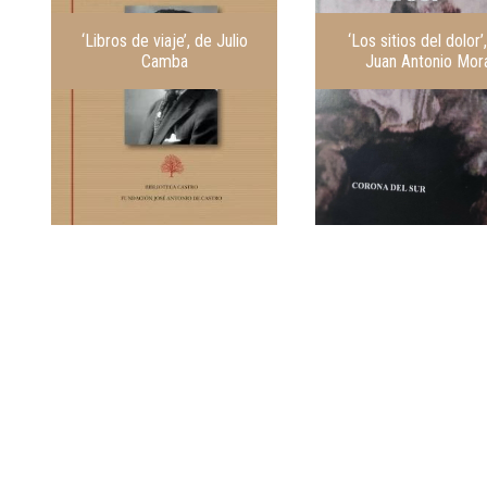
‘Libros de viaje’, de Julio
‘Los sitios del dolor’
Camba
Juan Antonio Mor