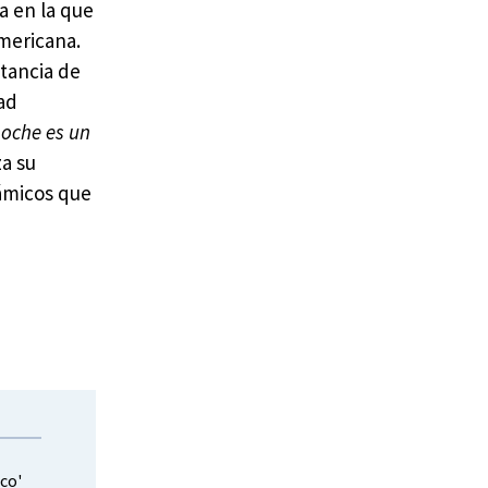
a en la que
americana.
stancia de
ad
noche es un
za su
námicos que
eco'