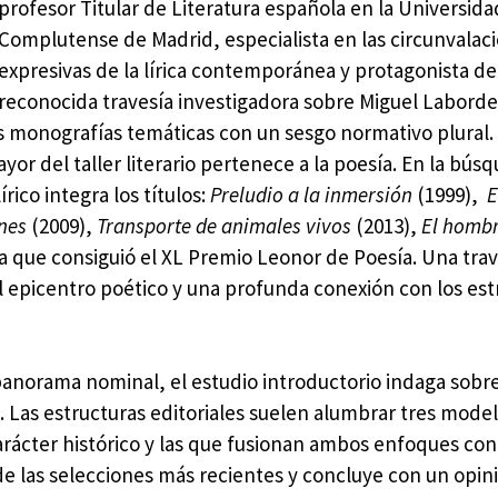
profesor Titular de Literatura española en la Universida
Complutense de Madrid, especialista en las circunvalac
expresivas de la lírica contemporánea y protagonista d
reconocida travesía investigadora sobre Miguel Laborde
s monografías temáticas con un sesgo normativo plural.
or del taller literario pertenece a la poesía. En la bús
rico integra los títulos:
Preludio a la inmersión
(1999),
E
nes
(2009),
Transporte de animales vivos
(2013),
El hombr
a que consiguió el XL Premio Leonor de Poesía. Una trav
l epicentro poético y una profunda conexión con los est
panorama nominal, el estudio introductorio indaga sobre
s. Las estructuras editoriales suelen alumbrar tres model
arácter histórico y las que fusionan ambos enfoques con
e las selecciones más recientes y concluye con un opini