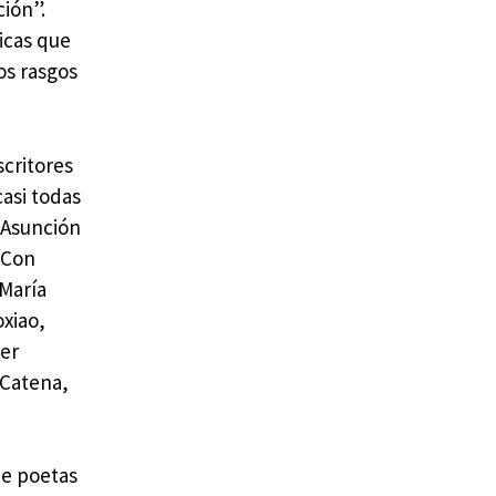
ción”.
icas que
os rasgos
scritores
casi todas
a Asunción
 Con
 María
xiao,
ier
 Catena,
de poetas