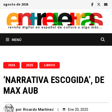
Saltar
agosto de 2026
al
contenido
MENÚ
,
,
2024
2025
LIBROS
‘NARRATIVA ESCOGIDA’, DE
MAX AUB
por
Ricardo Martínez
Ene 20, 2025