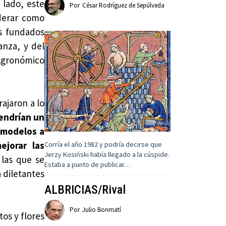
 lado, este
Por
César Rodríguez de Sepúlveda
derar como
s fundados
anza, y del
gronómico
ajaron a lo
tendrían un
 modelos a
ejorar las
Corría el año 1982 y podría decirse que
Jerzy Kosiński había llegado a la cúspide.
 las que se
Estaba a punto de publicar…
 diletantes
ALBRICIAS/Rival
Por
Julio Bonmatí
os y flores