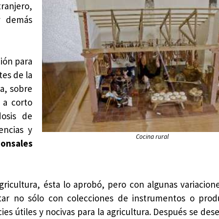
anjero,
 y demás
ción para
es de la
ña, sobre
 a corto
dosis de
encias y
Cocina rural
ponsales
ricultura, ésta lo aprobó, pero con algunas variacione
tar no sólo con colecciones de instrumentos o produ
es útiles y nocivas para la agricultura. Después se dese