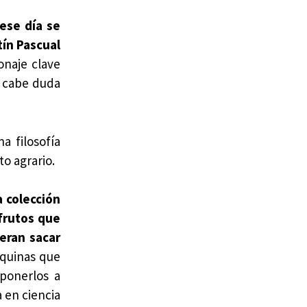
ese día se
tín Pascual
onaje clave
o cabe duda
a filosofía
to agrario.
 colección
 frutos que
eran sacar
áquinas que
 ponerlos a
 en ciencia