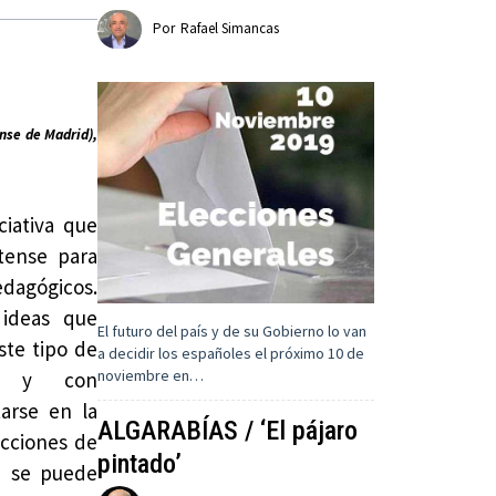
Por
Rafael Simancas
nse de Madrid),
ciativa que
tense para
dagógicos.
 ideas que
El futuro del país y de su Gobierno lo van
ste tipo de
a decidir los españoles el próximo 10 de
noviembre en…
vos y con
arse en la
ALGARABÍAS / ‘El pájaro
ecciones de
pintado’
e se puede