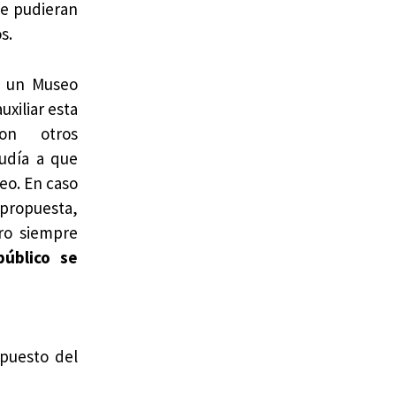
ue pudieran
s.
e un Museo
xiliar esta
on otros
ludía a que
seo. En caso
 propuesta,
ero siempre
público se
upuesto del