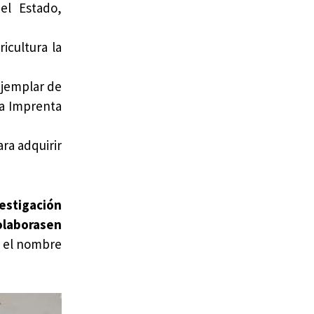
el Estado,
icultura la
ejemplar de
la Imprenta
ra adquirir
vestigación
colaborasen
o el nombre