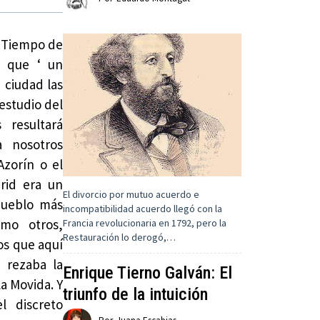
 ‘Tiempo de
a que ‘ un
 ciudad las
estudio del
 resultará
a nosotros
zorín o el
rid era un
El divorcio por mutuo acuerdo e
pueblo más
incompatibilidad acuerdo llegó con la
mo otros,
Francia revolucionaria en 1792, pero la
Restauración lo derogó,…
los que aquí
 rezaba la
Enrique Tierno Galván: El
a Movida. Y
triunfo de la intuición
l discreto