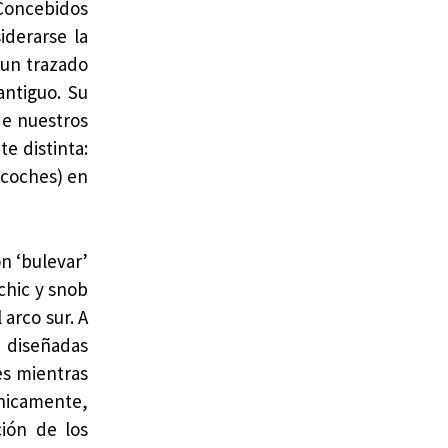
oncebidos
iderarse la
 un trazado
antiguo. Su
de nuestros
e distinta:
o coches) en
ón ‘bulevar’
chic y snob
arco sur. A
) diseñadas
es mientras
ónicamente,
ción de los