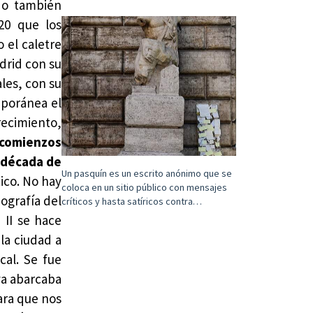
do también
20 que los
 el caletre
adrid con su
les, con su
mporánea el
recimiento,
 comienzos
a década de
Un pasquín es un escrito anónimo que se
tico. No hay
coloca en un sitio público con mensajes
pografía del
críticos y hasta satíricos contra…
 II se hace
 la ciudad a
cal. Se fue
ya abarcaba
Para que nos