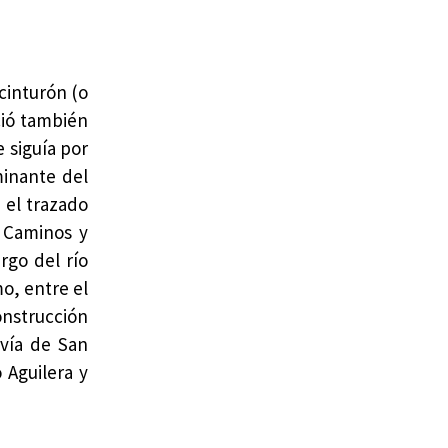
cinturón (o
ció también
 siguía por
minante del
 el trazado
o Caminos y
rgo del río
o, entre el
onstrucción
 vía de San
 Aguilera y