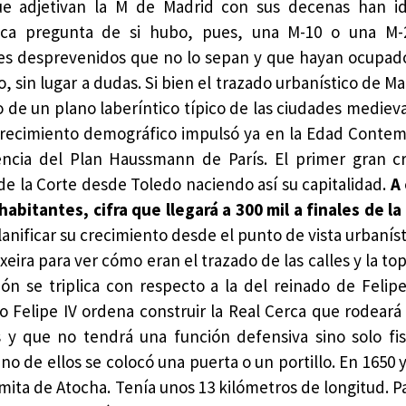
ue adjetivan la M de Madrid con sus decenas han i
ica pregunta de si hubo, pues, una M-10 o una M-
ores desprevenidos que no lo sepan y que hayan ocupado
o, sin lugar a dudas. Si bien el trazado urbanístico de M
o de un plano laberíntico típico de las ciudades medieva
u crecimiento demográfico impulsó ya en la Edad Conte
encia del Plan Haussmann de París. El primer gran c
de la Corte desde Toledo naciendo así su capitalidad.
A
habitantes, cifra que llegará a 300 mil a finales de l
planificar su crecimiento desde el punto de vista urbanís
ira para ver cómo eran el trazado de las calles y la to
ón se triplica con respecto a la del reinado de Felipe
to Felipe IV ordena construir la Real Cerca que rodeará
s y que no tendrá una función defensiva sino solo fis
o de ellos se colocó una puerta o un portillo. En 1650 
rmita de Atocha. Tenía unos 13 kilómetros de longitud. 