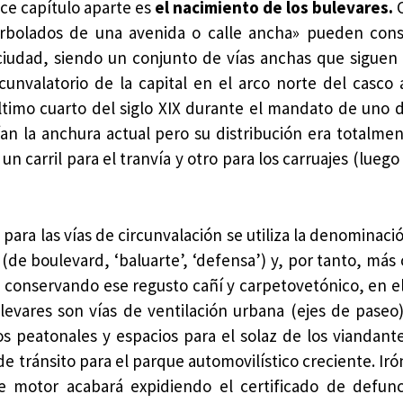
ce capítulo aparte es
el nacimiento de los bulevares.
C
arbolados de una avenida o calle ancha» pueden cons
 ciudad, siendo un conjunto de vías anchas que siguen
cunvalatorio de la capital en el arco norte del casco 
timo cuarto del siglo XIX durante el mandato de uno 
n la anchura actual pero su distribución era totalment
un carril para el tranvía y otro para los carruajes (lueg
 para las vías de circunvalación se utiliza la denominaci
de boulevard, ‘baluarte’, ‘defensa’) y, por tanto, más 
 conservando ese regusto cañí y carpetovetónico, en el 
evares son vías de ventilación urbana (ejes de paseo
os peatonales y espacios para el solaz de los viandant
de tránsito para el parque automovilístico creciente. Ir
de motor acabará expidiendo el certificado de defun