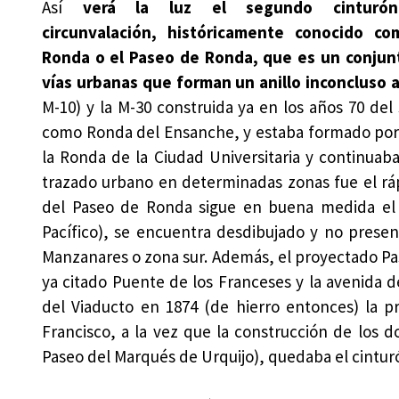
Así
verá la luz el segundo cinturó
circunvalación, históricamente conocido co
Ronda o el Paseo de Ronda, que es un conjun
vías urbanas que forman un anillo inconcluso 
M-10) y la M-30 construida ya en los años 70 del 
como Ronda del Ensanche, y estaba formado por l
la Ronda de la Ciudad Universitaria y continuab
trazado urbano en determinadas zonas fue el ráp
del Paseo de Ronda sigue en buena medida el p
Pacífico), se encuentra desdibujado y no presen
Manzanares o zona sur. Además, el proyectado Pa
ya citado Puente de los Franceses y la avenida d
del Viaducto en 1874 (de hierro entonces) la pr
Francisco, a la vez que la construcción de los do
Paseo del Marqués de Urquijo), quedaba el cinturó