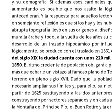
y su demografía. Si además esos cardinales q
aumentando es posible que nos asalte la lóg
antecedieran. Y la respuesta para aquellos lect
en semejante reflexión es que sí los hay y los hub
abrupta topografía llevó en sus orígenes al diseñ
muralla árabe y todo, a la vuelta de los años s
desarrollo de un trazado hipodámico por influ
lógicamente, se produce con el traslado en 1561 
del siglo XIX la ciudad cuenta con unos 220 mil 
1850
. El ritmo creciente de población obligará a 
más que echarle un vistazo al famoso plano de Texe
terreno en pleno siglo XVII. Dado que la poblaci
necesario ampliar sus límites y, para ello, su nie
partir de 1625 sustituyendo a las dos anteriore
construyendo por sectores separados y en cada un
la Montaña del Príncipe Pío, el Buen Retiro y la e