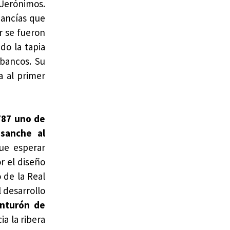
 Jerónimos.
cancías que
r se fueron
do la tapia
 bancos. Su
a al primer
787 uno de
sanche al
ue esperar
r el diseño
 de la Real
l desarrollo
inturón de
ia la ribera