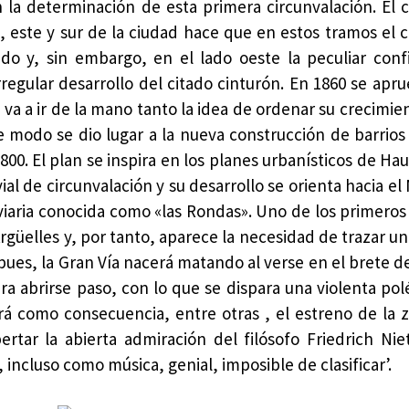
 la determinación de esta primera circunvalación. El 
este y sur de la ciudad hace que en estos tramos el 
do y, sin embargo, en el lado oeste la peculiar conf
regular desarrollo del citado cinturón. En 1860 se apru
 va a ir de la mano tanto la idea de ordenar su crecimi
te modo se dio lugar a la nueva construcción de barrios 
800. El plan se inspira en los planes urbanísticos de H
ial de circunvalación y su desarrollo se orienta hacia el
viaria conocida como «las Rondas». Uno de los primeros
rgüelles y, por tanto, aparece la necesidad de trazar u
pues, la Gran Vía nacerá matando al verse en el brete d
ra abrirse paso, con lo que se dispara una violenta pol
á como consecuencia, entre otras , el estreno de la z
rtar la abierta admiración del filósofo Friedrich Ni
, incluso como música, genial, imposible de clasificar’.