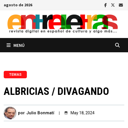
Saltar
agosto de 2026
al
contenido
MENÚ
TEMAS
ALBRICIAS / DIVAGANDO
por
Julio Bonmatí
May 18, 2024