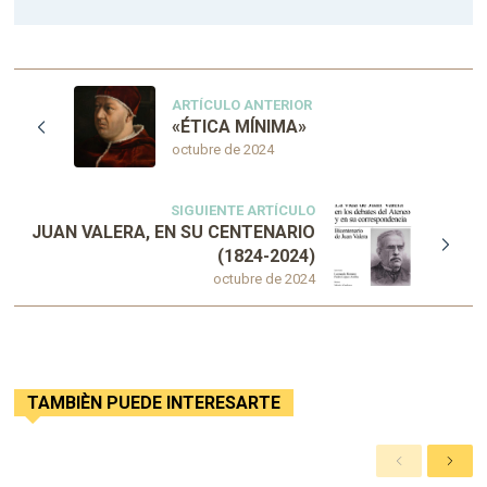
ARTÍCULO ANTERIOR
«ÉTICA MÍNIMA»
octubre de 2024
SIGUIENTE ARTÍCULO
JUAN VALERA, EN SU CENTENARIO
(1824-2024)
octubre de 2024
TAMBIÈN PUEDE INTERESARTE
A
S
n
i