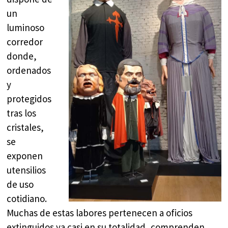
un
luminoso
corredor
donde,
ordenados
y
protegidos
tras los
cristales,
se
exponen
utensilios
de uso
cotidiano.
Muchas de estas labores pertenecen a oficios
extinguidos ya casi en su totalidad, comprenden