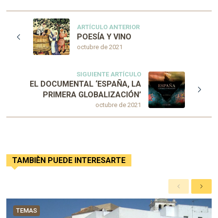
ARTÍCULO ANTERIOR
POESÍA Y VINO
octubre de 2021
SIGUIENTE ARTÍCULO
EL DOCUMENTAL ‘ESPAÑA, LA
PRIMERA GLOBALIZACIÓN’
octubre de 2021
TAMBIÈN PUEDE INTERESARTE
A
S
n
i
t
g
TEMAS
e
u