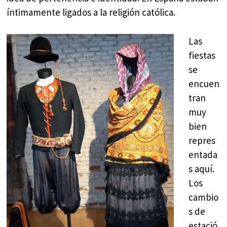
íntimamente ligados a la religión católica.
Las
fiestas
se
encuen
tran
muy
bien
repres
entada
s aquí.
Los
cambio
s de
estació