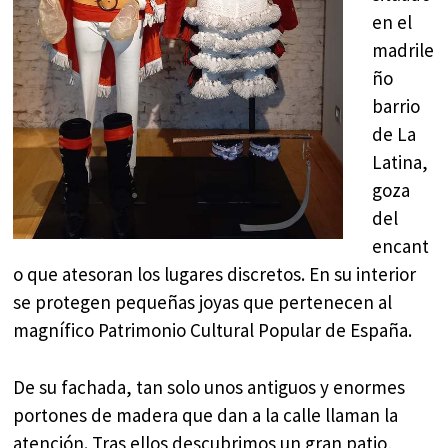
en el
madrile
ño
barrio
de La
Latina,
goza
del
encant
o que atesoran los lugares discretos. En su interior
se protegen pequeñas joyas que pertenecen al
magnífico Patrimonio Cultural Popular de España.
De su fachada, tan solo unos antiguos y enormes
portones de madera que dan a la calle llaman la
atención. Tras ellos descubrimos un gran patio,