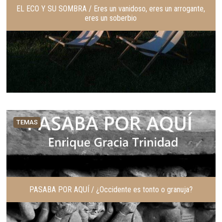
EL ECO Y SU SOMBRA / Eres un vanidoso, eres un arrogante,
eres un soberbio
TEMAS
PASABA POR AQUÍ / ¿Occidente es tonto o granuja?