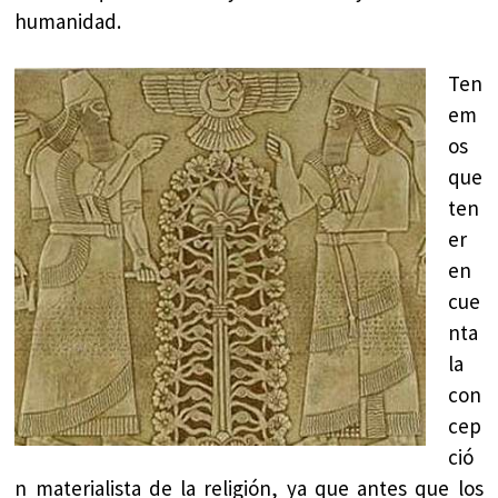
humanidad.
Ten
em
os
que
ten
er
en
cue
nta
la
con
cep
ció
n materialista de la religión, ya que antes que los