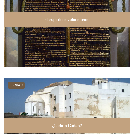
r
t
e
El espíritu revolucionario
TEMAS
¿Gadir o Gades?