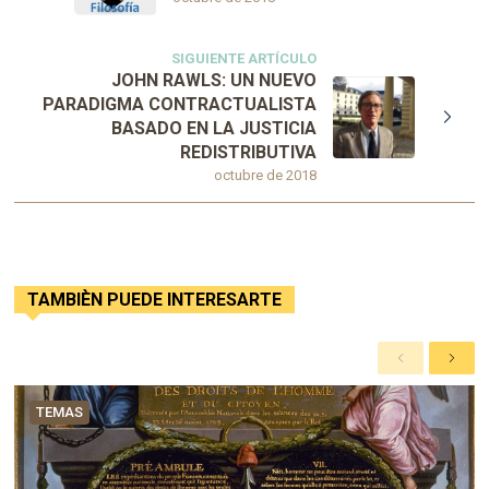
SIGUIENTE ARTÍCULO
JOHN RAWLS: UN NUEVO
PARADIGMA CONTRACTUALISTA
BASADO EN LA JUSTICIA
REDISTRIBUTIVA
octubre de 2018
TAMBIÈN PUEDE INTERESARTE
A
S
n
i
t
g
TEMAS
e
u
r
i
i
e
o
n