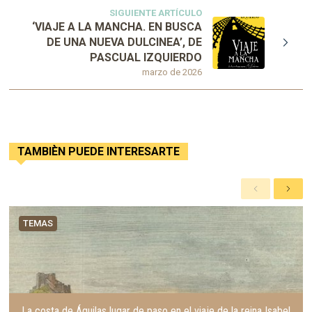
SIGUIENTE ARTÍCULO
‘VIAJE A LA MANCHA. EN BUSCA
DE UNA NUEVA DULCINEA’, DE
PASCUAL IZQUIERDO
marzo de 2026
TAMBIÈN PUEDE INTERESARTE
A
S
n
i
t
g
TEMAS
e
u
r
i
i
e
o
n
r
t
e
La costa de Águilas lugar de paso en el viaje de la reina Isabel