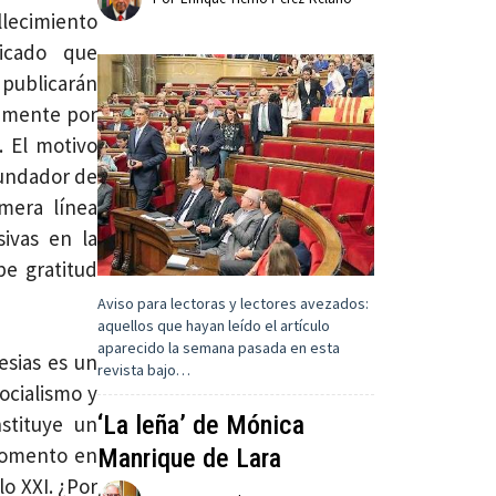
allecimiento
ficado que
publicarán
ramente por
. El motivo
 fundador de
mera línea
ivas en la
be gratitud
Aviso para lectoras y lectores avezados:
aquellos que hayan leído el artículo
aparecido la semana pasada en esta
esias es un
revista bajo…
ocialismo y
‘La leña’ de Mónica
stituye un
momento en
Manrique de Lara
lo XXI. ¿Por