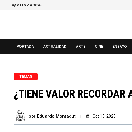
Saltar
agosto de 2026
al
contenido
PORTADA
ACTUALIDAD
ARTE
CINE
ENSAYO
TEMAS
¿TIENE VALOR RECORDAR A
por
Eduardo Montagut
Oct 15, 2025