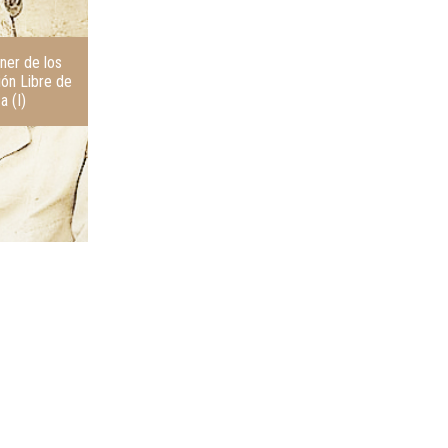
o
n
r
t
e
ner de los
ción Libre de
a (I)