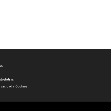
os
ntreletras
rivacidad y Cookies