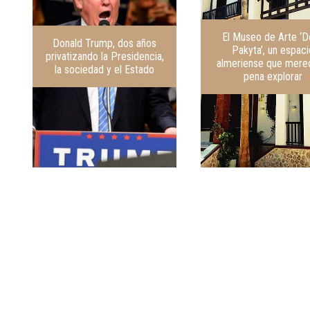
El Museo de Arte ‘D
Donald Trump, dos años
Pakyta’, un espaci
privatizando la Presidencia,
almeriense que mere
la sociedad y el Estado
pena explorar