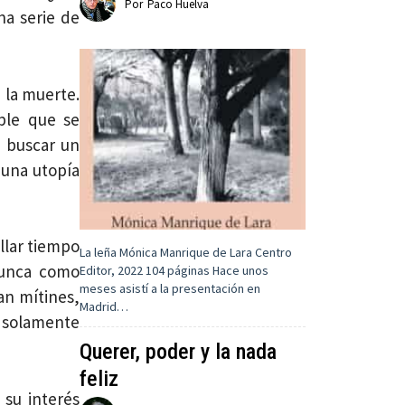
Por
Paco Huelva
na serie de
 la muerte.
ble que se
e buscar un
 una utopía
llar tiempo
La leña Mónica Manrique de Lara Centro
nunca como
Editor, 2022 104 páginas Hace unos
meses asistí a la presentación en
an mítines,
Madrid…
y solamente
Querer, poder y la nada
feliz
 su interés