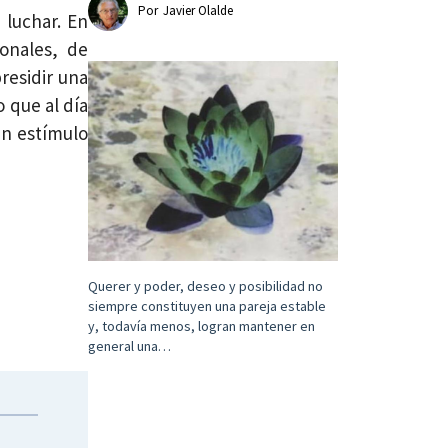
Por
Javier Olalde
 luchar. En
onales, de
residir una
o que al día
un estímulo
Querer y poder, deseo y posibilidad no
siempre constituyen una pareja estable
y, todavía menos, logran mantener en
general una…