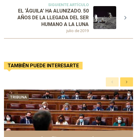
SIGUIENTE ARTÍCULO
EL ‘ÁGUILA’ HA ALUNIZADO. 50
AÑOS DE LA LLEGADA DEL SER
HUMANO A LA LUNA
julio de 2019
TAMBIÈN PUEDE INTERESARTE
A
S
n
i
t
g
TRIBUNA
e
u
r
i
i
e
o
n
r
t
e