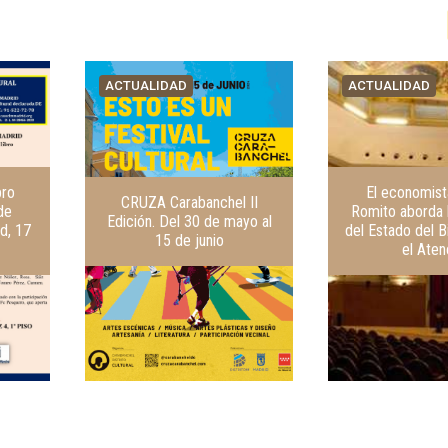
ACTUALIDAD
ACTUALIDAD
bro
El economis
CRUZA Carabanchel II
de
Romito aborda 
Edición. Del 30 de mayo al
d, 17
del Estado del B
15 de junio
el Ate