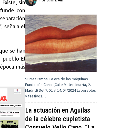
Por
Juan D'Atri
Existe, sin
nfunde con
 separación
, señala el
 que se han
o pueblo El
n época más
Surrealismos. La era de las máquinas
Fundación Canal (Calle Mateo Inurria, 2.
Madrid) Del 7/02 al 14/04/2024 Laborables
y festivos…
La actuación en Aguilas
de la célebre cupletista
Consuelo Vello Cano, “La