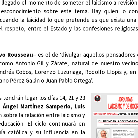
llegado el momento de someter el laicismo a revisión. 
desconocimiento sobre este tema. Hay quien lo co
, cuando la laicidad lo que pretende es que exista una
l respeto, entre el Estado y las confesiones religiosas’
ivo Rousseau
– es el de ‘divulgar aquellos pensadores
 como Antonio Gil y Zárate, natural de nuestro vecin
 Andrés Cobos, Lorenzo Luzuriaga, Rodolfo Llopis y, e
iano Pérez Galán o Juan Pablo Ortega’.
s tendrán lugar los días 14, 21 y 23
s
Ángel Martínez Samperio, Luis
 sobre la relación entre laicismo y
 educación. El ciclo continuará en
a católica y su influencia en la