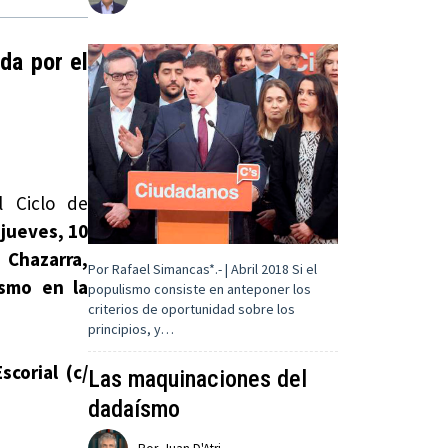
da por el
l Ciclo de
jueves, 10
 Chazarra,
Por Rafael Simancas*.- | Abril 2018 Si el
ismo en la
populismo consiste en anteponer los
criterios de oportunidad sobre los
principios, y…
corial (c/
Las maquinaciones del
dadaísmo