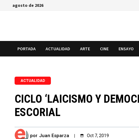
Saltar
agosto de 2026
al
contenido
PORTADA
ACTUALIDAD
ARTE
CINE
ENSAYO
ACTUALIDAD
CICLO ‘LAICISMO Y DEMOC
ESCORIAL
por
Juan Esparza
Oct 7, 2019