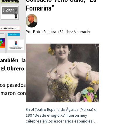
Fornarina”
Por
Pedro Francisco Sánchez Albarracín
también la
o El Obrero
.
ños pasados
asmaron con
En el Teatro España de Águilas (Murcia) en
1907 Desde el siglo XVII fueron muy
célebres en los escenarios españoles…