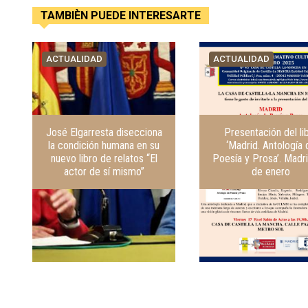
TAMBIÈN PUEDE INTERESARTE
ACTUALIDAD
ACTUALIDAD
José Elgarresta disecciona
Presentación del li
la condición humana en su
‘Madrid. Antología 
nuevo libro de relatos “El
Poesía y Prosa’. Madri
actor de sí mismo”
de enero