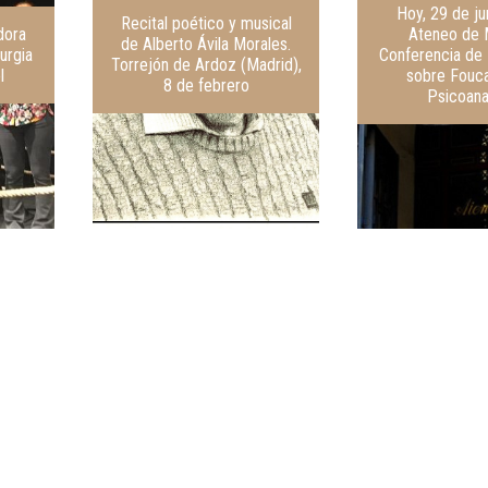
Hoy, 29 de jun
Recital poético y musical
dora
Ateneo de 
de Alberto Ávila Morales.
urgia
Conferencia de 
Torrejón de Ardoz (Madrid),
l
sobre Fouca
8 de febrero
Psicoanal