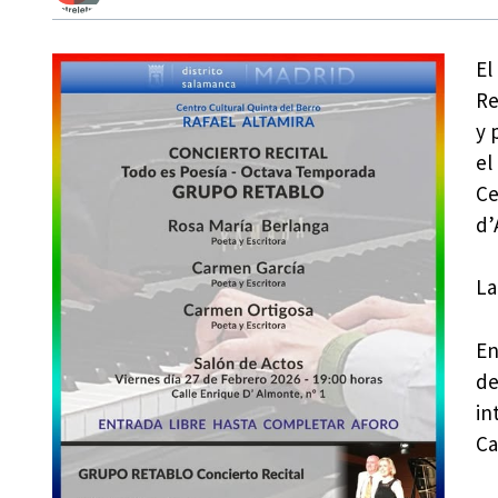
El
Re
y 
el
Ce
d’
La
En
de
in
Ca