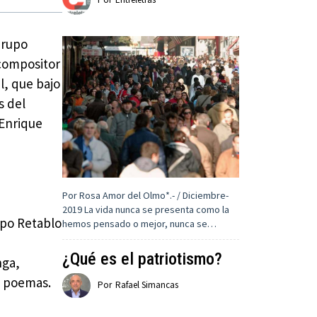
 Grupo
 compositor
l, que bajo
s del
 Enrique
Por Rosa Amor del Olmo*.- / Diciembre-
2019 La vida nunca se presenta como la
upo Retablo
hemos pensado o mejor, nunca se…
¿Qué es el patriotismo?
nga,
s poemas.
Por
Rafael Simancas