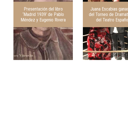
Presentación del libro
Juana Escabias gana
‘Madrid 1939’ de Pablo
del Torneo de Dramat
Méndez y Eugenio Rivera
del Teatro Españo