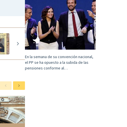
En la semana de su convención nacional,
el PP se ha opuesto a la subida de las
pensiones conforme al…
A
S
n
i
t
g
e
u
r
i
i
e
o
n
r
t