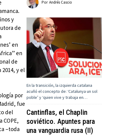
e
Por
Andrés Cascio
amanca.
inos y
autora de
a
ones’ en
África” en
ional de
2014, y el
En la transición, la izquierda catalana
acuñó el concepto de: ‘Catalunya un sol
ología por
poble’ y ‘quien vive y trabaja en…
Madrid, fue
Cantinflas, el Chaplin
to del
na COPE,
soviético. Apuntes para
ica –toda
una vanguardia rusa (II)