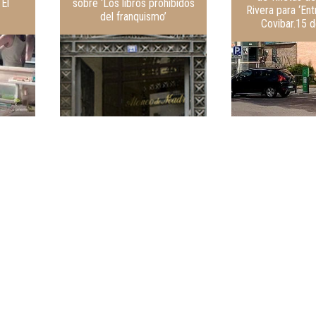
El
sobre ‘Los libros prohibidos
Rivera para ‘Ent
del franquismo’
Covibar.15 