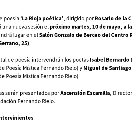
de poesía
‘La Rioja poética’
, dirigido por
Rosario de la 
á una nueva sesión el
próximo martes, 10 de mayo, a la
endrá lugar en el
Salón Gonzalo de Berceo del Centro 
Serrano, 25)
ital de poesía intervendrán los poetas
Isabel Bernardo
de Poesía Mística Fernando Rielo) y
Miguel de Santiago
de Poesía Mística Fernando Rielo)
as serán presentados por
Ascensión Escamilla
, Directo
ndación Fernando Rielo.
ntervinientes