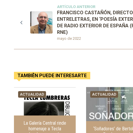
ARTÍCULO ANTERIOR
FRANCISCO CASTAÑÓN, DIRECTO
ENTRELETRAS, EN ‘POESÍA EXTER
DE RADIO EXTERIOR DE ESPAÑA (
RNE)
mayo de 2022
TAMBIÈN PUEDE INTERESARTE
ACTUALIDAD
ACTUALIDAD
La Galería Central rinde
homenaje a Tecla
‘Soñadores’ de Berto