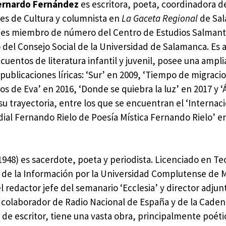
Bernardo Fernández
es escritora, poeta, coordinadora d
des de Cultura y columnista en
La Gaceta Regional
de Sal
es miembro de número del Centro de Estudios Salmant
del Consejo Social de la Universidad de Salamanca. Es 
 cuentos de literatura infantil y juvenil, posee una ampli
publicaciones líricas: ‘Sur’ en 2009, ‘Tiempo de migraci
jos de Eva’ en 2016, ‘Donde se quiebra la luz’ en 2017 y ‘
u trayectoria, entre los que se encuentran el ‘Internac
al Fernando Rielo de Poesía Mística Fernando Rielo’ en 
948) es sacerdote, poeta y periodista. Licenciado en Te
as de la Información por la Universidad Complutense de 
l redactor jefe del semanario ‘Ecclesia’ y director adjun
 colaborador de Radio Nacional de España y de la Cade
a de escritor, tiene una vasta obra, principalmente poét