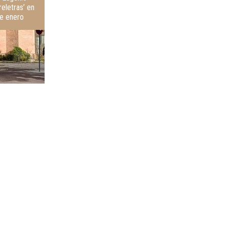
reletras’ en
de enero