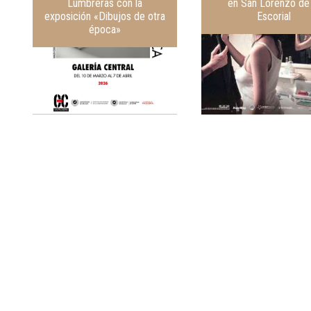
Lumbreras con la
en San Lorenzo de 
exposición «Dibujos de otra
Escorial
época»