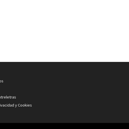
os
ntreletras
rivacidad y Cookies