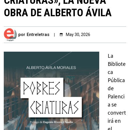
CRIATURAS», LA NUEVA
OBRA DE ALBERTO ÁVILA
por
Entreletras
May 30, 2026
La
Bibliote
ca
Pública
de
Palenci
a se
convert
irá en
el