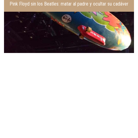
Pink Floyd sin los Beatles: matar al padre y ocultar su cadáver