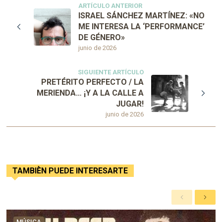
ARTÍCULO ANTERIOR
ISRAEL SÁNCHEZ MARTÍNEZ: «NO
ME INTERESA LA ‘PERFORMANCE’
DE GÉNERO»
junio de 2026
SIGUIENTE ARTÍCULO
PRETÉRITO PERFECTO / LA
MERIENDA… ¡Y A LA CALLE A
JUGAR!
junio de 2026
TAMBIÈN PUEDE INTERESARTE
A
S
n
i
t
g
MÚSICA