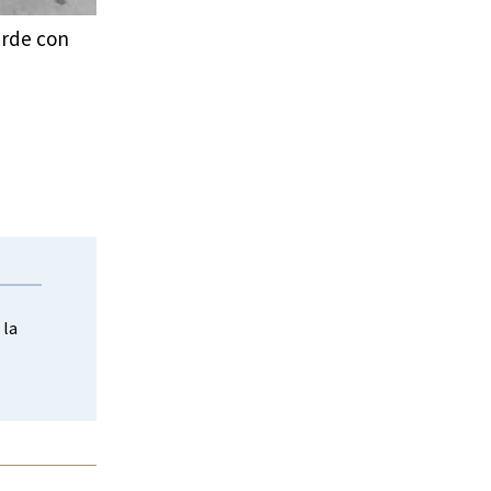
uerde con
 la