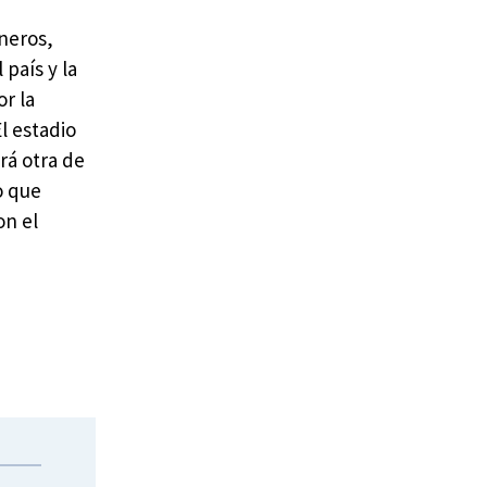
oneros,
país y la
r la
l estadio
rá otra de
o que
on el