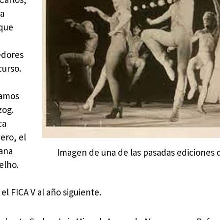
la
 que
edores
curso.
ramos
zog.
ca
ro, el
lana
Imagen de una de las pasadas ediciones 
elho.
l FICA V al año siguiente.