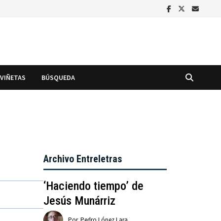
VIÑETAS
BÚSQUEDA
2
Archivo Entreletras
‘Haciendo tiempo’ de
Jesús Munárriz
Por
Pedro López Lara