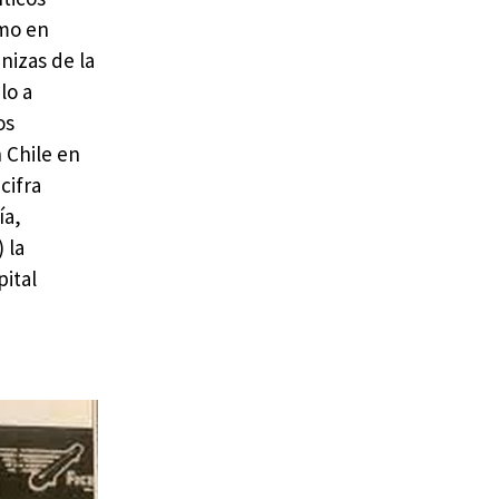
emo en
nizas de la
lo a
os
 Chile en
cifra
ía,
 la
pital