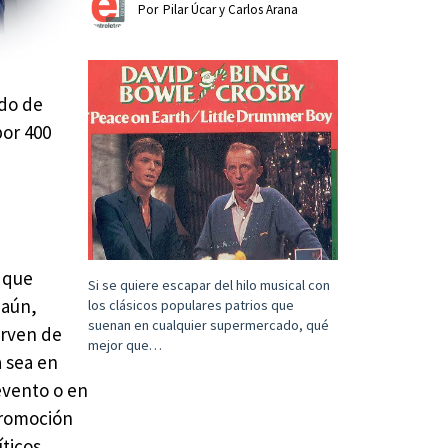
Por
Pilar Úcar y Carlos Arana
rdo de
por 400
l que
Si se quiere escapar del hilo musical con
 aún,
los clásicos populares patrios que
suenan en cualquier supermercado, qué
irven de
mejor que…
a sea en
 evento o en
 promoción
íticos