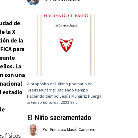
iudad de
de la X
ción de la
 FICA para
urante
teños. La
ón con una
rnacional
A propósito del último poemario de
Jesús Munárriz: Haciendo tiempo
l estadio
Haciendo tiempo Jesús Munárriz Huerga
& Fierro Editores, 2023 98…
de
El Niño sacramentado
Por
Francisco Massó Cantarero
s físicos