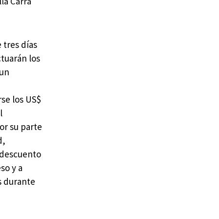
la Carrá
 tres días
ctuarán los
 un
rse los US$
l
or su parte
d,
e descuento
so y a
s durante