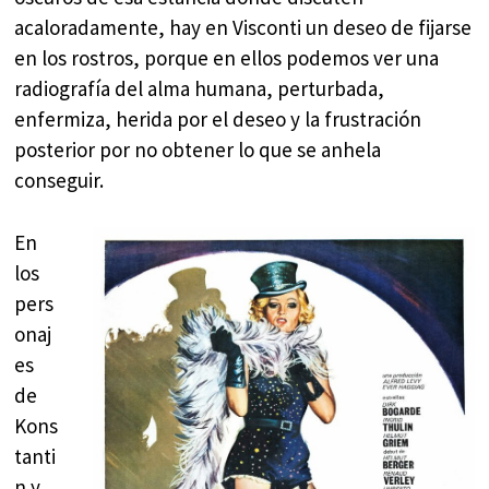
acaloradamente, hay en Visconti un deseo de fijarse
en los rostros, porque en ellos podemos ver una
radiografía del alma humana, perturbada,
enfermiza, herida por el deseo y la frustración
posterior por no obtener lo que se anhela
conseguir.
En
los
pers
onaj
es
de
Kons
tanti
n y