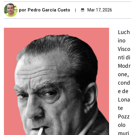
por
Pedro García Cueto
Mar 17, 2026
Luch
ino
Visco
nti di
Modr
one,
cond
e de
Lona
te
Pozz
olo
muri