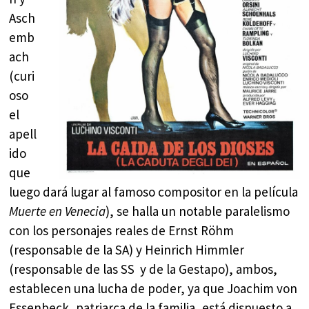
Asch
emb
ach
(curi
oso
el
apell
ido
que
luego dará lugar al famoso compositor en la película
Muerte en Venecia
), se halla un notable paralelismo
con los personajes reales de Ernst Röhm
(responsable de la SA) y Heinrich Himmler
(responsable de las SS y de la Gestapo), ambos,
establecen una lucha de poder, ya que Joachim von
Essenbeck, patriarca de la familia, está dispuesto a