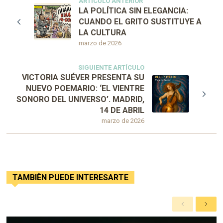
ARTÍCULO ANTERIOR
LA POLÍTICA SIN ELEGANCIA:
CUANDO EL GRITO SUSTITUYE A
LA CULTURA
marzo de 2026
SIGUIENTE ARTÍCULO
VICTORIA SUÉVER PRESENTA SU
NUEVO POEMARIO: ‘EL VIENTRE
SONORO DEL UNIVERSO’. MADRID,
14 DE ABRIL
marzo de 2026
TAMBIÈN PUEDE INTERESARTE
A
S
n
i